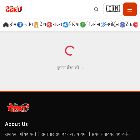
🇮🇳
होम
ब्लॉग
देश
राज्य
विदेश
बिजनेस
स्पोर्ट्स
टेक
लोड हो रहा है…
कृपया प्रतीक्षा करें…
About Us
संपादक: गोविंद वर्मा | समाचार संपादकः अक्षय वर्मा | प्रबंध संपादकः यश वर्धन