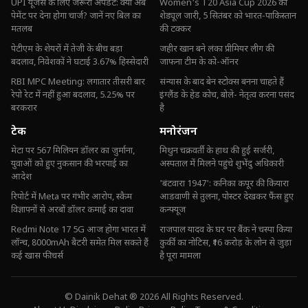
UPI यूजर्स के लिए जरूरी अपडेट: क्या अब
Women's T20 Asia Cup 2026 का
पेमेंट पर देना होगा चार्ज? जानें नए बिल का
शेड्यूल जारी, 5 सितंबर को भारत-पाकिस्तान
मतलब
की टक्कर
पेटीएम के शेयरों में तेजी के बीच बड़ा
जहीर खान बने लंका प्रीमियर लीग की
बदलाव, निवेशकों ने घटाई 3.67% हिस्सेदारी
जाफना टीम के को-ऑनर
RBI MPC Meeting: लगातार तीसरी बार
संन्यास के बाद बेन स्टोक्स बनना चाहते हैं
रेपो रेट में नहीं हुआ बदलाव, 5.25% पर
इंग्लैंड के हेड कोच, बोले- नेतृत्व करना पसंद
बरकरार
है
टेक
मनोरंजन
मेटा पर 567 मिलियन डॉलर का जुर्माना,
मिथुन चक्रवर्ती के हाथ की हुई सर्जरी,
युवाओं को हुए नुकसान की भरपाई का
अस्पताल में मिलने पहुंचे शुभेंदु अधिकारी
आदेश
'बंटवारा 1947': कनिका कपूर की कियारा
रिपोर्ट में Meta पर गंभीर आरोप, स्कैम
आडवाणी से तुलना, पोस्टर देखकर फैंस हुए
विज्ञापनों से अरबों डॉलर कमाई का दावा
कन्फ्यूज
Redmi Note 17 5G आज होगा भारत में
राजपाल यादव के घर पर बैंक ने चस्पा किया
लॉन्च, 8000mAh बैटरी समेत मिल सकते हैं
कुर्की का नोटिस, ₹16 करोड़ के लोन से जुड़ा
कई खास फीचर्स
है पूरा मामला
© Dainik Dehat ® 2026 All Rights Reserved.