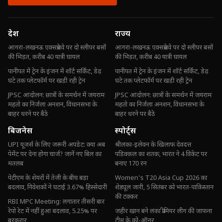
देश
राज्य
आगरा-लखनऊ एक्सप्रेसवे पर दो स्लीपर बसों
आगरा-लखनऊ एक्सप्रेसवे पर दो स्लीपर बसों
की भिड़त, करीब 40 यात्री घायल
की भिड़त, करीब 40 यात्री घायल
पानीपत में ट्रेन के इंजन में शॉर्ट सर्किट, डेढ़
पानीपत में ट्रेन के इंजन में शॉर्ट सर्किट, डेढ़
घंटे तक प्लेटफॉर्म पर खड़ी रही ट्रेन
घंटे तक प्लेटफॉर्म पर खड़ी रही ट्रेन
JPSC आंदोलन: छात्रों के समर्थन में जयराम
JPSC आंदोलन: छात्रों के समर्थन में जयराम
महतो का निर्जला अनशन, विधानसभा के
महतो का निर्जला अनशन, विधानसभा के
बाहर धरने पर बैठे
बाहर धरने पर बैठे
बिजनेस
स्पोर्ट्स
UPI यूजर्स के लिए जरूरी अपडेट: क्या अब
श्रीलंका-इलेवन के खिलाफ देवदत्त
पेमेंट पर देना होगा चार्ज? जानें नए बिल का
पडिक्कल का शतक, भारत ने 4 विकेट पर
मतलब
बनाए 170 रन
पेटीएम के शेयरों में तेजी के बीच बड़ा
Women's T20 Asia Cup 2026 का
बदलाव, निवेशकों ने घटाई 3.67% हिस्सेदारी
शेड्यूल जारी, 5 सितंबर को भारत-पाकिस्तान
की टक्कर
RBI MPC Meeting: लगातार तीसरी बार
रेपो रेट में नहीं हुआ बदलाव, 5.25% पर
जहीर खान बने लंका प्रीमियर लीग की जाफना
बरकरार
टीम के को-ऑनर