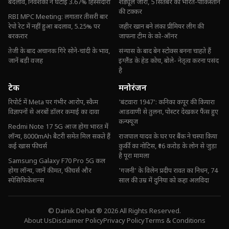
बदलाव, निवेशकों ने घटाई 3.67% हिस्सेदारी
शेड्यूल जारी, 5 सितंबर को भारत-पाकिस्तान
की टक्कर
RBI MPC Meeting: लगातार तीसरी बार
रेपो रेट में नहीं हुआ बदलाव, 5.25% पर
जहीर खान बने लंका प्रीमियर लीग की
बरकरार
जाफना टीम के को-ऑनर
तेजी के बाद अचानक गिरे सोने-चांदी के भाव,
संन्यास के बाद बेन स्टोक्स बनना चाहते हैं
जानें बड़ी वजह
इंग्लैंड के हेड कोच, बोले- नेतृत्व करना पसंद
है
टेक
मनोरंजन
रिपोर्ट में Meta पर गंभीर आरोप, स्कैम
'बंटवारा 1947': कनिका कपूर की कियारा
विज्ञापनों से अरबों डॉलर कमाई का दावा
आडवाणी से तुलना, पोस्टर देखकर फैंस हुए
कन्फ्यूज
Redmi Note 17 5G आज होगा भारत में
लॉन्च, 8000mAh बैटरी समेत मिल सकते हैं
राजपाल यादव के घर पर बैंक ने चस्पा किया
कई खास फीचर्स
कुर्की का नोटिस, ₹16 करोड़ के लोन से जुड़ा
है पूरा मामला
Samsung Galaxy F70 Pro 5G कल
होगा लॉन्च, जानें कीमत, फीचर्स और
'गजनी' के विलेन प्रदीप रावत का निधन, 74
स्पेसिफिकेशन्स
साल की उम्र में दुनिया को कहा अलविदा
© Dainik Dehat ® 2026 All Rights Reserved.
About Us
Disclaimer Policy
Privacy Policy
Terms & Conditions