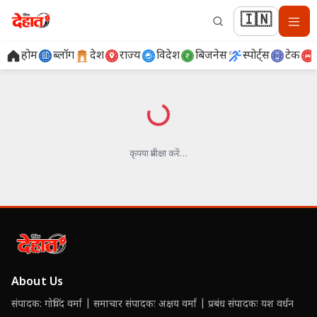
🇮🇳
होम
ब्लॉग
देश
राज्य
विदेश
बिजनेस
स्पोर्ट्स
टेक
लोड हो रहा है…
कृपया प्रतीक्षा करें…
About Us
संपादक: गोविंद वर्मा | समाचार संपादकः अक्षय वर्मा | प्रबंध संपादकः यश वर्धन