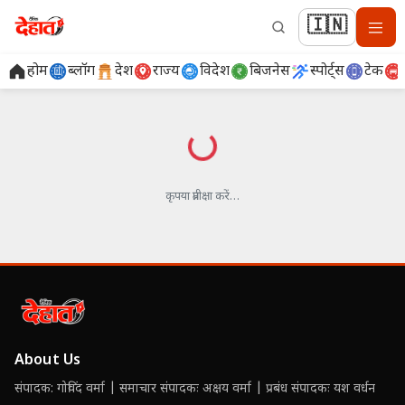
🇮🇳
होम
ब्लॉग
देश
राज्य
विदेश
बिजनेस
स्पोर्ट्स
टेक
लोड हो रहा है…
कृपया प्रतीक्षा करें…
About Us
संपादक: गोविंद वर्मा | समाचार संपादकः अक्षय वर्मा | प्रबंध संपादकः यश वर्धन