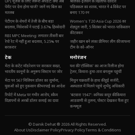
UPI यूजर्स के लिए जरूरी अपडेट: क्या अब
श्रीलंका-इलेवन के खिलाफ देवदत्त
पेमेंट पर देना होगा चार्ज? जानें नए बिल का
पडिक्कल का शतक, भारत ने 4 विकेट पर
मतलब
बनाए 170 रन
पेटीएम के शेयरों में तेजी के बीच बड़ा
Women's T20 Asia Cup 2026 का
बदलाव, निवेशकों ने घटाई 3.67% हिस्सेदारी
शेड्यूल जारी, 5 सितंबर को भारत-पाकिस्तान
की टक्कर
RBI MPC Meeting: लगातार तीसरी बार
रेपो रेट में नहीं हुआ बदलाव, 5.25% पर
जहीर खान बने लंका प्रीमियर लीग की जाफना
बरकरार
टीम के को-ऑनर
टेक
मनोरंजन
मेटा के कंटेंट मॉडरेशन पर सरकार सख्त,
यश की ‘टॉक्सिक’ का आज रिलीज होगा
भारतीय कानूनों के अनुरूप सिस्टम पर जोर
ट्रेलर, कियारा-हुमा-तारा बंगलूरू पहुंचीं
मेटा पर 567 मिलियन डॉलर का जुर्माना,
मिथुन चक्रवर्ती के हाथ की हुई सर्जरी,
युवाओं को हुए नुकसान की भरपाई का आदेश
अस्पताल में मिलने पहुंचे शुभेंदु अधिकारी
रिपोर्ट में Meta पर गंभीर आरोप, स्कैम
'बंटवारा 1947': कनिका कपूर की कियारा
विज्ञापनों से अरबों डॉलर कमाई का दावा
आडवाणी से तुलना, पोस्टर देखकर फैंस हुए
कन्फ्यूज
© Dainik Dehat ® 2026 All Rights Reserved.
About Us
Disclaimer Policy
Privacy Policy
Terms & Conditions