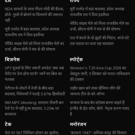
देश
राज्य
NDA सांसदों के साथ पीएम मोदी की बैठक,
यूपी रालोद में बड़ा बदलाव, प्रदेश अध्यक्ष
बोले- गुस्से में बोलने या चिल्लाने की जरूरत
रामाशीष राय ने दिया इस्तीफा
नहीं
गोविंद साहब मेले को मिला राजकीय मेले का
यूपी रालोद में बड़ा बदलाव, प्रदेश अध्यक्ष
दर्जा, सीएम योगी ने मंच से की घोषणा
रामाशीष राय ने दिया इस्तीफा
एटा में बंदरों के दो झुंडों की भिड़ंत, आधे घंटे
गोविंद साहब मेले को मिला राजकीय मेले का
तक सड़क पर थमा रहा यातायात
दर्जा, सीएम योगी ने मंच से की घोषणा
बिजनेस
स्पोर्ट्स
UPI यूजर्स के लिए जरूरी अपडेट: क्या अब
Women's T20 Asia Cup 2026 का
पेमेंट पर देना होगा चार्ज? जानें नए बिल का
शेड्यूल जारी, 5 सितंबर को भारत-पाकिस्तान
मतलब
की टक्कर
पेटीएम के शेयरों में तेजी के बीच बड़ा
जहीर खान बने लंका प्रीमियर लीग की
बदलाव, निवेशकों ने घटाई 3.67% हिस्सेदारी
जाफना टीम के को-ऑनर
RBI MPC Meeting: लगातार तीसरी बार
संन्यास के बाद बेन स्टोक्स बनना चाहते हैं
रेपो रेट में नहीं हुआ बदलाव, 5.25% पर
इंग्लैंड के हेड कोच, बोले- नेतृत्व करना पसंद
बरकरार
है
टेक
मनोरंजन
मेटा पर 567 मिलियन डॉलर का जुर्माना,
'बंटवारा 1947': कनिका कपूर की कियारा