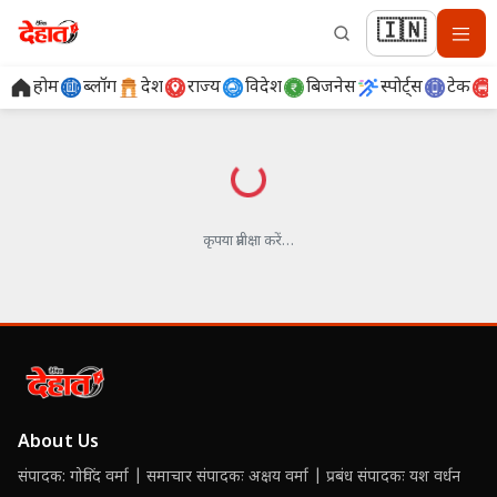
🇮🇳
होम
ब्लॉग
देश
राज्य
विदेश
बिजनेस
स्पोर्ट्स
टेक
लोड हो रहा है…
कृपया प्रतीक्षा करें…
About Us
संपादक: गोविंद वर्मा | समाचार संपादकः अक्षय वर्मा | प्रबंध संपादकः यश वर्धन