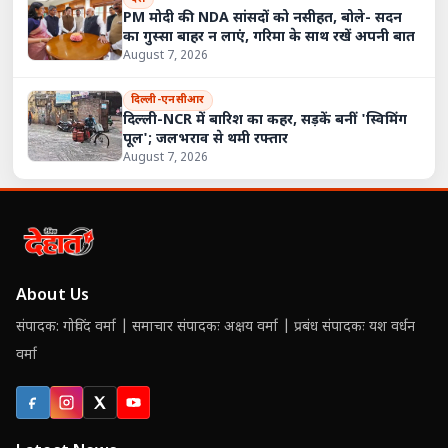
PM मोदी की NDA सांसदों को नसीहत, बोले- सदन
का गुस्सा बाहर न लाएं, गरिमा के साथ रखें अपनी बात
August 7, 2026
दिल्ली-एनसीआर
दिल्ली-NCR में बारिश का कहर, सड़कें बनीं 'स्विमिंग
पूल'; जलभराव से थमी रफ्तार
August 7, 2026
About Us
संपादक: गोविंद वर्मा | समाचार संपादकः अक्षय वर्मा | प्रबंध संपादकः यश वर्धन
वर्मा
Facebook
Instagram
X (Twitter)
YouTube