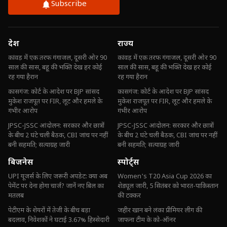
Subscribe
देश
राज्य
कांवड़ में एक तरफ गंगाजल, दूसरी ओर 90
कांवड़ में एक तरफ गंगाजल, दूसरी ओर 90
साल की सास, बहू की भक्ति देख हर कोई
साल की सास, बहू की भक्ति देख हर कोई
रह गया हैरान
रह गया हैरान
कासगंज: कोर्ट के आदेश पर BJP सांसद
कासगंज: कोर्ट के आदेश पर BJP सांसद
मुकेश राजपूत पर FIR, लूट और हमले के
मुकेश राजपूत पर FIR, लूट और हमले के
गंभीर आरोप
गंभीर आरोप
JPSC-JSSC आंदोलन: सरकार और छात्रों
JPSC-JSSC आंदोलन: सरकार और छात्रों
के बीच 2 घंटे चली बैठक, CBI जांच पर नहीं
के बीच 2 घंटे चली बैठक, CBI जांच पर नहीं
बनी सहमति; सत्याग्रह जारी
बनी सहमति; सत्याग्रह जारी
बिजनेस
स्पोर्ट्स
UPI यूजर्स के लिए जरूरी अपडेट: क्या अब
Women's T20 Asia Cup 2026 का
पेमेंट पर देना होगा चार्ज? जानें नए बिल का
शेड्यूल जारी, 5 सितंबर को भारत-पाकिस्तान
मतलब
की टक्कर
पेटीएम के शेयरों में तेजी के बीच बड़ा
जहीर खान बने लंका प्रीमियर लीग की
बदलाव, निवेशकों ने घटाई 3.67% हिस्सेदारी
जाफना टीम के को-ऑनर