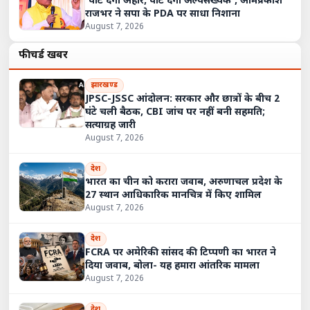
'पीट देगा अहीर, पीट देगा अल्पसंख्यक', ओमप्रकाश
राजभर ने सपा के PDA पर साधा निशाना
August 7, 2026
फीचर्ड खबरें
झारखण्ड
JPSC-JSSC आंदोलन: सरकार और छात्रों के बीच 2
घंटे चली बैठक, CBI जांच पर नहीं बनी सहमति;
सत्याग्रह जारी
August 7, 2026
देश
भारत का चीन को करारा जवाब, अरुणाचल प्रदेश के
27 स्थान आधिकारिक मानचित्र में किए शामिल
August 7, 2026
देश
FCRA पर अमेरिकी सांसद की टिप्पणी का भारत ने
दिया जवाब, बोला- यह हमारा आंतरिक मामला
August 7, 2026
देश