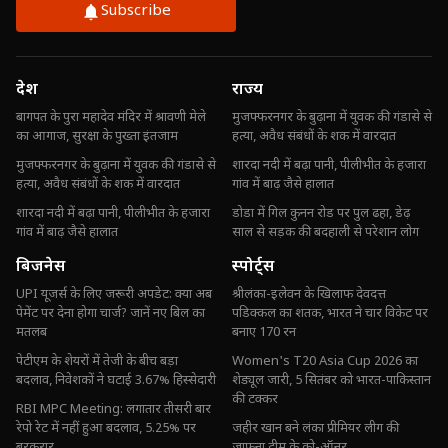
Subscribe
देश
राज्य
बागपत के पुरा महादेव मंदिर में श्रावणी मेले
मुजफ्फरनगर के बुढ़ाना में युवक की गंडासे से
का आगाज, सुरक्षा के पुख्ता इंतजाम
हत्या, अवैध संबंधों के शक में वारदात
मुजफ्फरनगर के बुढ़ाना में युवक की गंडासे से
शारदा नदी में बढ़ा पानी, पीलीभीत के हजारा
हत्या, अवैध संबंधों के शक में वारदात
गांव में बाढ़ जैसे हालात
शारदा नदी में बढ़ा पानी, पीलीभीत के हजारा
डोडा में गिल कुनन रोड पर पुल ढहा, डेढ़
गांव में बाढ़ जैसे हालात
साल से सड़क की बदहाली से परेशान लोग
बिजनेस
स्पोर्ट्स
UPI यूजर्स के लिए जरूरी अपडेट: क्या अब
श्रीलंका-इलेवन के खिलाफ देवदत्त
पेमेंट पर देना होगा चार्ज? जानें नए बिल का
पडिक्कल का शतक, भारत ने चार विकेट पर
मतलब
बनाए 170 रन
पेटीएम के शेयरों में तेजी के बीच बड़ा
Women's T20 Asia Cup 2026 का
बदलाव, निवेशकों ने घटाई 3.67% हिस्सेदारी
शेड्यूल जारी, 5 सितंबर को भारत-पाकिस्तान
की टक्कर
RBI MPC Meeting: लगातार तीसरी बार
रेपो रेट में नहीं हुआ बदलाव, 5.25% पर
जहीर खान बने लंका प्रीमियर लीग की
बरकरार
जाफना टीम के को-ऑनर