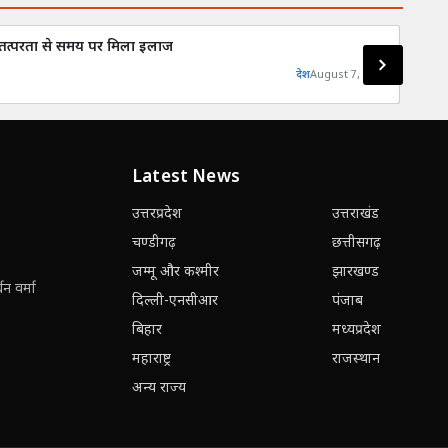
की तत्परता से समय पर मिला इलाज
9 कबू
देश
August 7, 2026
Latest News
उत्तरप्रदेश
उत्तराखंड
चण्डीगढ़
छत्तीसगढ़
जम्मू और कश्मीर
झारखण्ड
न वर्मा
दिल्ली-एनसीआर
पंजाब
बिहार
मध्यप्रदेश
महाराष्ट्र
राजस्थान
अन्य राज्य