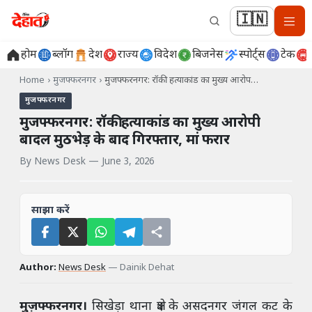
🇮🇳
होम
ब्लॉग
देश
राज्य
विदेश
बिजनेस
स्पोर्ट्स
टेक
Home
›
मुजफ्फरनगर
›
मुजफ्फरनगर: रॉकी हत्याकांड का मुख्य आरोप…
मुजफ्फरनगर
मुजफ्फरनगर: रॉकी हत्याकांड का मुख्य आरोपी
बादल मुठभेड़ के बाद गिरफ्तार, मां फरार
By
News Desk
—
June 3, 2026
साझा करें
Author:
News Desk
—
Dainik Dehat
मुज़फ्फरनगर।
सिखेड़ा थाना क्षेत्र के असदनगर जंगल कट के