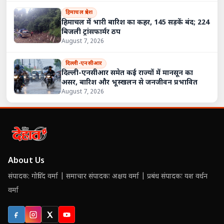
हिमाचल प्रदेश
हिमाचल में भारी बारिश का कहर, 145 सड़कें बंद; 224
बिजली ट्रांसफार्मर ठप
August 7, 2026
दिल्ली-एनसीआर
दिल्ली-एनसीआर समेत कई राज्यों में मानसून का
असर, बारिश और भूस्खलन से जनजीवन प्रभावित
August 7, 2026
About Us
संपादक: गोविंद वर्मा | समाचार संपादकः अक्षय वर्मा | प्रबंध संपादकः यश वर्धन
वर्मा
Facebook
Instagram
X (Twitter)
YouTube