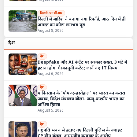
दिल्ली-एनसीआर
दिल्ली में बारिश ने बनाया नया रिकॉर्ड, आठ दिन में ही
अगस्त का कोटा लगभग पूरा
August 8, 2026
देश
देश
Deepfake और AI कंटेंट पर सरकार सख्त, 3 घंटे में
हटाना होगा गैरकानूनी कंटेंट; जानें नए IT नियम
August 6, 2026
देश
पाकिस्तान के 'यौम-ए-इस्तेहाल' पर भारत का करारा
जवाब, विदेश मंत्रालय बोला- जम्मू-कश्मीर भारत का
अभिन्न हिस्सा
August 5, 2026
देश
राष्ट्रपति भवन से हटाए गए दिल्ली पुलिस के ज्वाइंट
CP वीनू बंसल, असंसदीय व्यवहार के आरोप