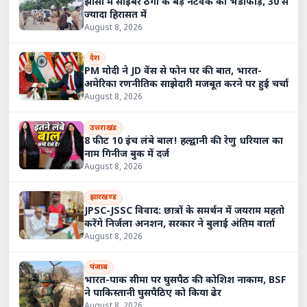
झांसी में साइबर ठगी के बड़े नेटवर्क का भंडाफोड़, 30 से
ज्यादा हिरासत में
August 8, 2026
देश
PM मोदी ने JD वेंस से फोन पर की बात, भारत-
अमेरिका रणनीतिक साझेदारी मजबूत करने पर हुई चर्चा
August 8, 2026
उत्तराखंड
8 फीट 10 इंच लंबे बाल! हल्द्वानी की रेणु धरियाल का
नाम गिनीज बुक में दर्ज
August 8, 2026
झारखण्ड
JPSC-JSSC विवाद: छात्रों के समर्थन में जयराम महतो
करेंगे निर्जला अनशन, सरकार ने बुलाई अंतिम वार्ता
August 8, 2026
पंजाब
भारत-पाक सीमा पर घुसपैठ की कोशिश नाकाम, BSF
ने पाकिस्तानी घुसपैठिए को किया ढेर
August 8, 2026