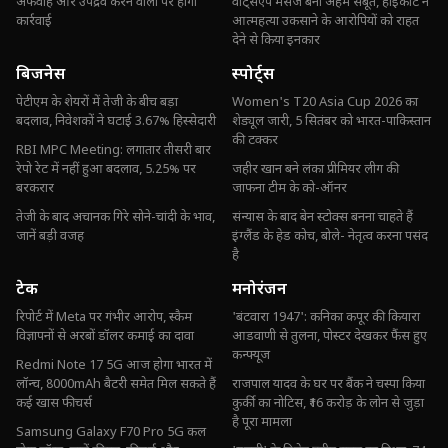
अफवाह और उपद्रव करने वालों पर होगी
वॉट्सएप मैसेज बना अहम सबूत, हाईकोर्ट ने
कार्रवाई
आत्महत्या उकसाने के आरोपियों को राहत
देने से किया इनकार
बिजनेस
स्पोर्ट्स
पेटीएम के शेयरों में तेजी के बीच बड़ा
Women's T20 Asia Cup 2026 का
बदलाव, निवेशकों ने घटाई 3.67% हिस्सेदारी
शेड्यूल जारी, 5 सितंबर को भारत-पाकिस्तान
की टक्कर
RBI MPC Meeting: लगातार तीसरी बार
रेपो रेट में नहीं हुआ बदलाव, 5.25% पर
जहीर खान बने लंका प्रीमियर लीग की
बरकरार
जाफना टीम के को-ऑनर
तेजी के बाद अचानक गिरे सोने-चांदी के भाव,
संन्यास के बाद बेन स्टोक्स बनना चाहते हैं
जानें बड़ी वजह
इंग्लैंड के हेड कोच, बोले- नेतृत्व करना पसंद
है
टेक
मनोरंजन
रिपोर्ट में Meta पर गंभीर आरोप, स्कैम
'बंटवारा 1947': कनिका कपूर की कियारा
विज्ञापनों से अरबों डॉलर कमाई का दावा
आडवाणी से तुलना, पोस्टर देखकर फैंस हुए
कन्फ्यूज
Redmi Note 17 5G आज होगा भारत में
लॉन्च, 8000mAh बैटरी समेत मिल सकते हैं
राजपाल यादव के घर पर बैंक ने चस्पा किया
कई खास फीचर्स
कुर्की का नोटिस, ₹16 करोड़ के लोन से जुड़ा
है पूरा मामला
Samsung Galaxy F70 Pro 5G कल