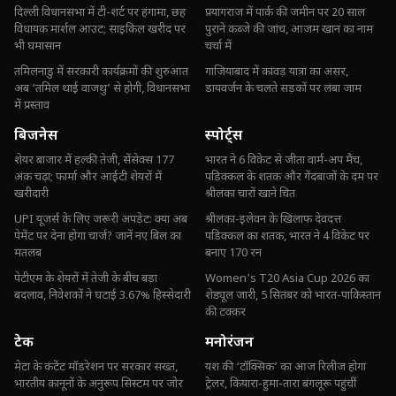
दिल्ली विधानसभा में टी-शर्ट पर हंगामा, छह
प्रयागराज में पार्क की जमीन पर 20 साल
विधायक मार्शल आउट; साइकिल खरीद पर
पुराने कब्जे की जांच, आजम खान का नाम
भी घमासान
चर्चा में
तमिलनाडु में सरकारी कार्यक्रमों की शुरुआत
गाजियाबाद में कांवड़ यात्रा का असर,
अब ‘तमिल थाई वाजथु’ से होगी, विधानसभा
डायवर्जन के चलते सड़कों पर लंबा जाम
में प्रस्ताव
बिजनेस
स्पोर्ट्स
शेयर बाजार में हल्की तेजी, सेंसेक्स 177
भारत ने 6 विकेट से जीता वार्म-अप मैच,
अंक चढ़ा; फार्मा और आईटी शेयरों में
पडिक्कल के शतक और गेंदबाजों के दम पर
खरीदारी
श्रीलंका चारों खाने चित
UPI यूजर्स के लिए जरूरी अपडेट: क्या अब
श्रीलंका-इलेवन के खिलाफ देवदत्त
पेमेंट पर देना होगा चार्ज? जानें नए बिल का
पडिक्कल का शतक, भारत ने 4 विकेट पर
मतलब
बनाए 170 रन
पेटीएम के शेयरों में तेजी के बीच बड़ा
Women's T20 Asia Cup 2026 का
बदलाव, निवेशकों ने घटाई 3.67% हिस्सेदारी
शेड्यूल जारी, 5 सितंबर को भारत-पाकिस्तान
की टक्कर
टेक
मनोरंजन
मेटा के कंटेंट मॉडरेशन पर सरकार सख्त,
यश की ‘टॉक्सिक’ का आज रिलीज होगा
भारतीय कानूनों के अनुरूप सिस्टम पर जोर
ट्रेलर, कियारा-हुमा-तारा बंगलूरू पहुंचीं