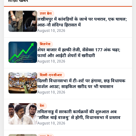
ताज़ा खबरें
उत्तर प्रदेश
लखीमपुर में कांवड़ियों के जत्थे पर पथराव, एक घायल;
आठ-नौ संदिग्ध हिरासत में
August 10, 2026
बिज़नेस
शेयर बाजार में हल्की तेजी, सेंसेक्स 177 अंक चढ़ा;
फार्मा और आईटी शेयरों में खरीदारी
August 10, 2026
दिल्ली-एनसीआर
दिल्ली विधानसभा में टी-शर्ट पर हंगामा, छह विधायक
मार्शल आउट; साइकिल खरीद पर भी घमासान
August 10, 2026
देश
तमिलनाडु में सरकारी कार्यक्रमों की शुरुआत अब
‘तमिल थाई वाजथु’ से होगी, विधानसभा में प्रस्ताव
August 10, 2026