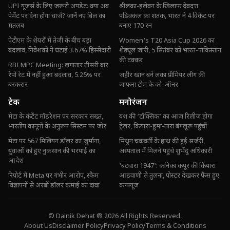
UPI यूजर्स के लिए जरूरी अपडेट: क्या अब
श्रीलंका-इलेवन के खिलाफ देवदत्त
पेमेंट पर देना होगा चार्ज? जानें नए बिल का
पडिक्कल का शतक, भारत ने 4 विकेट पर
मतलब
बनाए 170 रन
पेटीएम के शेयरों में तेजी के बीच बड़ा
Women's T20 Asia Cup 2026 का
बदलाव, निवेशकों ने घटाई 3.67% हिस्सेदारी
शेड्यूल जारी, 5 सितंबर को भारत-पाकिस्तान
की टक्कर
RBI MPC Meeting: लगातार तीसरी बार
रेपो रेट में नहीं हुआ बदलाव, 5.25% पर
जहीर खान बने लंका प्रीमियर लीग की
बरकरार
जाफना टीम के को-ऑनर
टेक
मनोरंजन
मेटा के कंटेंट मॉडरेशन पर सरकार सख्त,
यश की ‘टॉक्सिक’ का आज रिलीज होगा
भारतीय कानूनों के अनुरूप सिस्टम पर जोर
ट्रेलर, कियारा-हुमा-तारा बंगलूरू पहुंचीं
मेटा पर 567 मिलियन डॉलर का जुर्माना,
मिथुन चक्रवर्ती के हाथ की हुई सर्जरी,
युवाओं को हुए नुकसान की भरपाई का
अस्पताल में मिलने पहुंचे शुभेंदु अधिकारी
आदेश
'बंटवारा 1947': कनिका कपूर की कियारा
रिपोर्ट में Meta पर गंभीर आरोप, स्कैम
आडवाणी से तुलना, पोस्टर देखकर फैंस हुए
विज्ञापनों से अरबों डॉलर कमाई का दावा
कन्फ्यूज
© Dainik Dehat ® 2026 All Rights Reserved.
About Us
Disclaimer Policy
Privacy Policy
Terms & Conditions