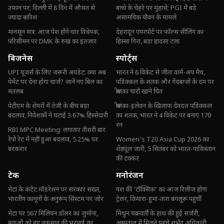
उफान पर; दिल्ली में 8 दिन में औसत से
बच्चे के चेहरे पर मुंहासे; PGI में बढ़े
ज्यादा बारिश
असामयिक यौवन के मामले
मानसून सत्र: आज पेश होंगे चार विधेयक,
देहरादून एयरपोर्ट पर फॉल्स सीलिंग का
परिसीमन पर DMK के रुख का इंतजार
हिस्सा गिरा, बड़ा हादसा टला
बिजनेस
स्पोर्ट्स
UPI यूजर्स के लिए जरूरी अपडेट: क्या अब
भारत ने 6 विकेट से जीता वार्म-अप मैच,
पेमेंट पर देना होगा चार्ज? जानें नए बिल का
पडिक्कल के शतक और गेंदबाजों के दम पर
मतलब
श्रीलंका चारों खाने चित
पेटीएम के शेयरों में तेजी के बीच बड़ा
श्रीलंका-इलेवन के खिलाफ देवदत्त पडिक्कल
बदलाव, निवेशकों ने घटाई 3.67% हिस्सेदारी
का शतक, भारत ने 4 विकेट पर बनाए 170
रन
RBI MPC Meeting: लगातार तीसरी बार
रेपो रेट में नहीं हुआ बदलाव, 5.25% पर
Women's T20 Asia Cup 2026 का
बरकरार
शेड्यूल जारी, 5 सितंबर को भारत-पाकिस्तान
की टक्कर
टेक
मनोरंजन
मेटा के कंटेंट मॉडरेशन पर सरकार सख्त,
यश की ‘टॉक्सिक’ का आज रिलीज होगा
भारतीय कानूनों के अनुरूप सिस्टम पर जोर
ट्रेलर, कियारा-हुमा-तारा बंगलूरू पहुंचीं
मेटा पर 567 मिलियन डॉलर का जुर्माना,
मिथुन चक्रवर्ती के हाथ की हुई सर्जरी,
युवाओं को हुए नुकसान की भरपाई का
अस्पताल में मिलने पहुंचे शुभेंदु अधिकारी