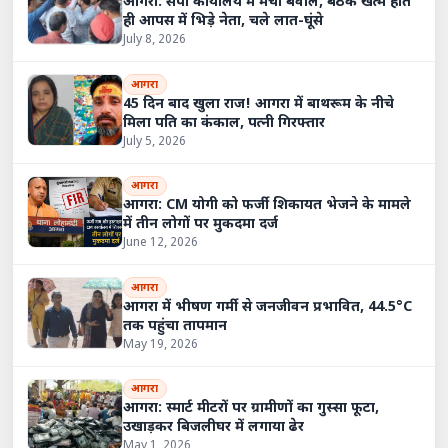
आगरा: सपा कार्यालय में मचा बवाल, बैठक खत्म होते
ही आपस में भिड़े नेता, चले लात-घूंसे
July 8, 2026
आगरा
45 दिन बाद खुला राज! आगरा में बाथरूम के नीचे
मिला पति का कंकाल, पत्नी गिरफ्तार
July 5, 2026
आगरा
आगरा: CM योगी को फर्जी शिकायत भेजने के मामले
में तीन लोगों पर मुकदमा दर्ज
June 12, 2026
आगरा
आगरा में भीषण गर्मी से जनजीवन प्रभावित, 44.5°C
तक पहुंचा तापमान
May 19, 2026
आगरा
आगरा: स्मार्ट मीटरों पर ग्रामीणों का गुस्सा फूटा,
उखाड़कर बिजलीघर में लगाया ढेर
May 1, 2026