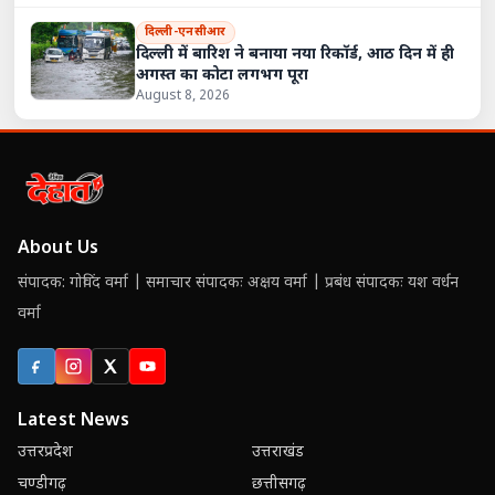
दिल्ली-एनसीआर
दिल्ली में बारिश ने बनाया नया रिकॉर्ड, आठ दिन में ही
अगस्त का कोटा लगभग पूरा
August 8, 2026
About Us
संपादक: गोविंद वर्मा | समाचार संपादकः अक्षय वर्मा | प्रबंध संपादकः यश वर्धन
वर्मा
Facebook
Instagram
X (Twitter)
YouTube
Latest News
उत्तरप्रदेश
उत्तराखंड
चण्डीगढ़
छत्तीसगढ़