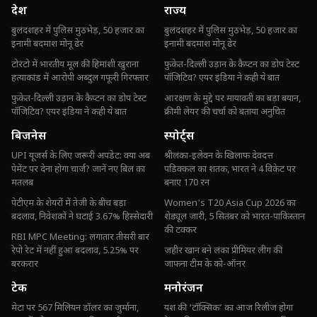
देश
राज्य
बुलंदशहर में पुलिस मुठभेड़, 50 हजार का
बुलंदशहर में पुलिस मुठभेड़, 50 हजार का
इनामी बदमाश मोनू ढेर
इनामी बदमाश मोनू ढेर
टोरंटो में भारतीय मूल की हिमांशी खुराना
फुकेत-दिल्ली उड़ान के कैप्टन का डोप टेस्ट
हत्याकांड में आरोपी अब्दुल गफूरी गिरफ्तार
पॉजिटिव? एयर इंडिया ने कही ये बात
फुकेत-दिल्ली उड़ान के कैप्टन का डोप टेस्ट
आरक्षण के मुद्दे पर मायावती का बड़ा बयान,
पॉजिटिव? एयर इंडिया ने कही ये बात
क्रीमी लेयर की चर्चा को बताया अनुचित
बिजनेस
स्पोर्ट्स
UPI यूजर्स के लिए जरूरी अपडेट: क्या अब
श्रीलंका-इलेवन के खिलाफ देवदत्त
पेमेंट पर देना होगा चार्ज? जानें नए बिल का
पडिक्कल का शतक, भारत ने 4 विकेट पर
मतलब
बनाए 170 रन
पेटीएम के शेयरों में तेजी के बीच बड़ा
Women's T20 Asia Cup 2026 का
बदलाव, निवेशकों ने घटाई 3.67% हिस्सेदारी
शेड्यूल जारी, 5 सितंबर को भारत-पाकिस्तान
की टक्कर
RBI MPC Meeting: लगातार तीसरी बार
रेपो रेट में नहीं हुआ बदलाव, 5.25% पर
जहीर खान बने लंका प्रीमियर लीग की
बरकरार
जाफना टीम के को-ऑनर
टेक
मनोरंजन
मेटा पर 567 मिलियन डॉलर का जुर्माना,
यश की ‘टॉक्सिक’ का आज रिलीज होगा