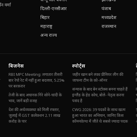
जम्मू और कश्मीर
झारखण्ड
न वर्मा
दिल्ली-एनसीआर
पंजाब
बिहार
मध्यप्रदेश
महाराष्ट्र
राजस्थान
अन्य राज्य
बिजनेस
स्पोर्ट्स
RBI MPC Meeting: लगातार तीसरी
जहीर खान बने लंका प्रीमियर लीग की
म
बार रेपो रेट में नहीं हुआ बदलाव, 5.25%
जाफना टीम के को-ऑनर
पर बरकरार
संन्यास के बाद बेन स्टोक्स बनना चाहते हैं
तेजी के बाद अचानक गिरे सोने-चांदी के
इंग्लैंड के हेड कोच, बोले- नेतृत्व करना
भाव, जानें बड़ी वजह
पसंद है
देश की अर्थव्यवस्था को मिली रफ्तार,
CWG 2026: 39 पदकों के साथ खत्म
जुलाई में GST कलेक्शन 2.11 लाख
हुआ भारत का अभियान, जानिए किस
करोड़ के पार
कॉमनवेल्थ में जीते थे सबसे ज्यादा पदक