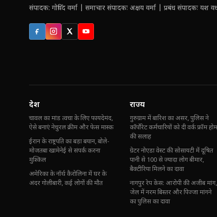
संपादक: गोविंद वर्मा | समाचार संपादकः अक्षय वर्मा | प्रबंध संपादकः यश वर्ध
Facebook
Instagram
X (Twitter)
YouTube
देश
राज्य
चावल का मांड त्वचा के लिए फायदेमंद,
गुरुग्राम में बारिश का असर, पुलिस ने
ऐसे बनाएं नेचुरल क्रीम और फेस मास्क
कॉर्पोरेट कर्मचारियों को दी वर्क फ्रॉम हो
की सलाह
ईरान के राष्ट्रपति का बड़ा बयान, बोले-
मोजतबा खामेनेई से संपर्क करना
ग्रेटर नोएडा वेस्ट की सोसायटी में दूषित
मुश्किल
पानी से 100 से ज्यादा लोग बीमार,
बैक्टीरिया मिलने का दावा
अमेरिका के नॉर्थ कैरोलिना में घर के
अंदर गोलीबारी, कई लोगों की मौत
नागपुर रेप केस: आरोपी की अजीब मांग,
जेल में नरम बिस्तर और पिज्जा मांगने
का पुलिस का दावा