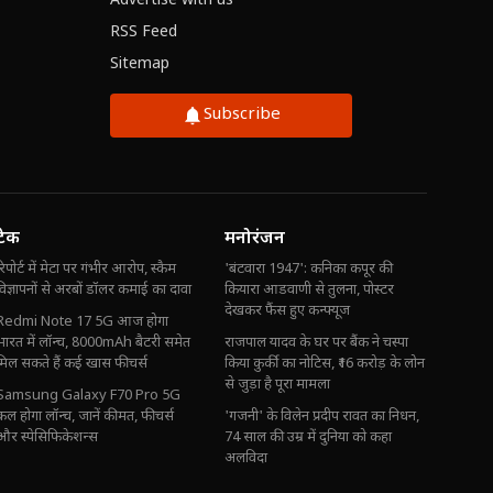
Advertise with us
RSS Feed
Sitemap
Subscribe
टेक
मनोरंजन
रिपोर्ट में मेटा पर गंभीर आरोप, स्कैम
'बंटवारा 1947': कनिका कपूर की
विज्ञापनों से अरबों डॉलर कमाई का दावा
कियारा आडवाणी से तुलना, पोस्टर
देखकर फैंस हुए कन्फ्यूज
Redmi Note 17 5G आज होगा
भारत में लॉन्च, 8000mAh बैटरी समेत
राजपाल यादव के घर पर बैंक ने चस्पा
मिल सकते हैं कई खास फीचर्स
किया कुर्की का नोटिस, ₹16 करोड़ के लोन
से जुड़ा है पूरा मामला
Samsung Galaxy F70 Pro 5G
कल होगा लॉन्च, जानें कीमत, फीचर्स
'गजनी' के विलेन प्रदीप रावत का निधन,
और स्पेसिफिकेशन्स
74 साल की उम्र में दुनिया को कहा
अलविदा