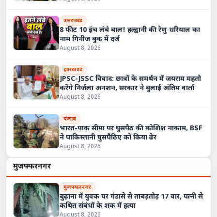
उत्तराखंड
8 फीट 10 इंच लंबे बाल! हल्द्वानी की रेणु धरियाल का
नाम गिनीज बुक में दर्ज
August 8, 2026
झारखण्ड
JPSC-JSSC विवाद: छात्रों के समर्थन में जयराम महतो
करेंगे निर्जला अनशन, सरकार ने बुलाई अंतिम वार्ता
August 8, 2026
पंजाब
भारत-पाक सीमा पर घुसपैठ की कोशिश नाकाम, BSF
ने पाकिस्तानी घुसपैठिए को किया ढेर
August 8, 2026
मुजफ्फरनगर
मुजफ्फरनगर
बुढ़ाना में युवक पर गंडासे से ताबड़तोड़ 17 वार, पत्नी से
कथित संबंधों के शक में हत्या
August 8, 2026