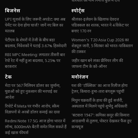
धरियाल का नाम गिनीज बुक में दर्ज
बिजनेस
स्पोर्ट्स
UPI यूजर्स के लिए जरूरी अपडेट: क्या अब
श्रीलंका-इलेवन के खिलाफ देवदत्त
पेमेंट पर देना होगा चार्ज? जानें नए बिल का
पडिक्कल का शतक, भारत ने 4 विकेट पर
मतलब
बनाए 170 रन
पेटीएम के शेयरों में तेजी के बीच बड़ा
Women's T20 Asia Cup 2026 का
बदलाव, निवेशकों ने घटाई 3.67% हिस्सेदारी
शेड्यूल जारी, 5 सितंबर को भारत-पाकिस्तान
की टक्कर
RBI MPC Meeting: लगातार तीसरी बार
रेपो रेट में नहीं हुआ बदलाव, 5.25% पर
जहीर खान बने लंका प्रीमियर लीग की
बरकरार
जाफना टीम के को-ऑनर
टेक
मनोरंजन
मेटा पर 567 मिलियन डॉलर का जुर्माना,
यश की ‘टॉक्सिक’ का आज रिलीज होगा
युवाओं को हुए नुकसान की भरपाई का
ट्रेलर, कियारा-हुमा-तारा बंगलूरू पहुंचीं
आदेश
मिथुन चक्रवर्ती के हाथ की हुई सर्जरी,
रिपोर्ट में Meta पर गंभीर आरोप, स्कैम
अस्पताल में मिलने पहुंचे शुभेंदु अधिकारी
विज्ञापनों से अरबों डॉलर कमाई का दावा
'बंटवारा 1947': कनिका कपूर की कियारा
Redmi Note 17 5G आज होगा भारत में
आडवाणी से तुलना, पोस्टर देखकर फैंस हुए
लॉन्च, 8000mAh बैटरी समेत मिल सकते हैं
कन्फ्यूज
कई खास फीचर्स