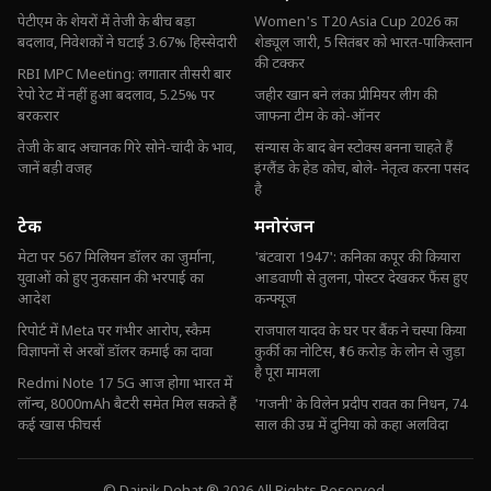
पेटीएम के शेयरों में तेजी के बीच बड़ा
Women's T20 Asia Cup 2026 का
बदलाव, निवेशकों ने घटाई 3.67% हिस्सेदारी
शेड्यूल जारी, 5 सितंबर को भारत-पाकिस्तान
की टक्कर
RBI MPC Meeting: लगातार तीसरी बार
रेपो रेट में नहीं हुआ बदलाव, 5.25% पर
जहीर खान बने लंका प्रीमियर लीग की
बरकरार
जाफना टीम के को-ऑनर
तेजी के बाद अचानक गिरे सोने-चांदी के भाव,
संन्यास के बाद बेन स्टोक्स बनना चाहते हैं
जानें बड़ी वजह
इंग्लैंड के हेड कोच, बोले- नेतृत्व करना पसंद
है
टेक
मनोरंजन
मेटा पर 567 मिलियन डॉलर का जुर्माना,
'बंटवारा 1947': कनिका कपूर की कियारा
युवाओं को हुए नुकसान की भरपाई का
आडवाणी से तुलना, पोस्टर देखकर फैंस हुए
आदेश
कन्फ्यूज
रिपोर्ट में Meta पर गंभीर आरोप, स्कैम
राजपाल यादव के घर पर बैंक ने चस्पा किया
विज्ञापनों से अरबों डॉलर कमाई का दावा
कुर्की का नोटिस, ₹16 करोड़ के लोन से जुड़ा
है पूरा मामला
Redmi Note 17 5G आज होगा भारत में
लॉन्च, 8000mAh बैटरी समेत मिल सकते हैं
'गजनी' के विलेन प्रदीप रावत का निधन, 74
कई खास फीचर्स
साल की उम्र में दुनिया को कहा अलविदा