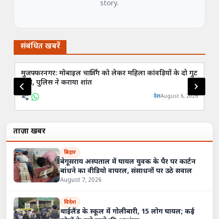
story.
संबंधित खबरें
मुजफ्फरनगर: मोबाइल चार्जिंग को लेकर महिला कांवड़ियों के दो गुट
मु
भिड़े, पुलिस ने कराया शांत
बच
देश
August 6, 2026
ताज़ा खबरें
बिहार
बेगूसराय अस्पताल में घायल युवक के पैर पर कार्टन
बांधने का वीडियो वायरल, संसाधनों पर उठे सवाल
August 7, 2026
विदेश
थाईलैंड के स्कूल में गोलीबारी, 15 लोग घायल; कई