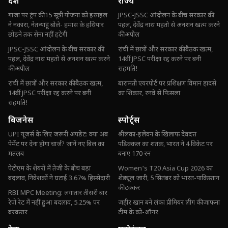
देश
राज्य
गाजा पर ट्रंप की 15 सूत्री योजना को इस्राइल
JPSC-JSSC आंदोलन के बीच सरकार की
ने नकारा, नेतन्याहू बोले- हमास के हथियार
पहल, देवेंद्र नाथ महतो से अनशन खत्म करने
छोड़ने तक सेना नहीं हटेगी
की अपील
JPSC-JSSC आंदोलन के बीच सरकार की
रांची में छात्रों और सरकार की बैठक खत्म,
पहल, देवेंद्र नाथ महतो से अनशन खत्म करने
14वीं JPSC परीक्षा रद्द करने पर बनी
की अपील
सहमति!
रांची में छात्रों और सरकार की बैठक खत्म,
बारामती एयरपोर्ट पर प्रशिक्षण विमान हादसे
14वीं JPSC परीक्षा रद्द करने पर बनी
का शिकार, रनवे से फिसला
सहमति!
बिजनेस
स्पोर्ट्स
UPI यूजर्स के लिए जरूरी अपडेट: क्या अब
श्रीलंका-इलेवन के खिलाफ देवदत्त
पेमेंट पर देना होगा चार्ज? जानें नए बिल का
पडिक्कल का शतक, भारत ने 4 विकेट पर
मतलब
बनाए 170 रन
पेटीएम के शेयरों में तेजी के बीच बड़ा
Women's T20 Asia Cup 2026 का
बदलाव, निवेशकों ने घटाई 3.67% हिस्सेदारी
शेड्यूल जारी, 5 सितंबर को भारत-पाकिस्तान
की टक्कर
RBI MPC Meeting: लगातार तीसरी बार
रेपो रेट में नहीं हुआ बदलाव, 5.25% पर
जहीर खान बने लंका प्रीमियर लीग की जाफना
बरकरार
टीम के को-ऑनर