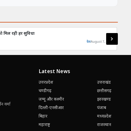
 को मिल रही हर सुविधा
मुजफ्
देश
August 7, 2026
Latest News
उत्तरप्रदेश
उत्तराखंड
चण्डीगढ़
छत्तीसगढ़
जम्मू और कश्मीर
झारखण्ड
न वर्मा
दिल्ली-एनसीआर
पंजाब
बिहार
मध्यप्रदेश
महाराष्ट्र
राजस्थान