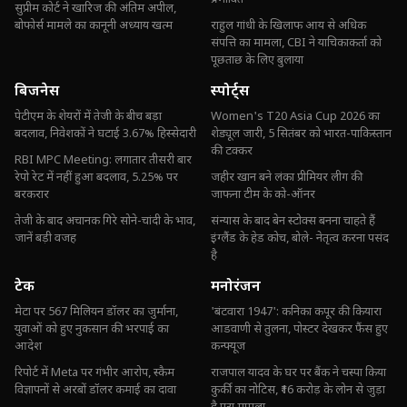
सुप्रीम कोर्ट ने खारिज की अंतिम अपील,
बोफोर्स मामले का कानूनी अध्याय खत्म
राहुल गांधी के खिलाफ आय से अधिक
संपत्ति का मामला, CBI ने याचिकाकर्ता को
पूछताछ के लिए बुलाया
बिजनेस
स्पोर्ट्स
पेटीएम के शेयरों में तेजी के बीच बड़ा
Women's T20 Asia Cup 2026 का
बदलाव, निवेशकों ने घटाई 3.67% हिस्सेदारी
शेड्यूल जारी, 5 सितंबर को भारत-पाकिस्तान
की टक्कर
RBI MPC Meeting: लगातार तीसरी बार
रेपो रेट में नहीं हुआ बदलाव, 5.25% पर
जहीर खान बने लंका प्रीमियर लीग की
बरकरार
जाफना टीम के को-ऑनर
तेजी के बाद अचानक गिरे सोने-चांदी के भाव,
संन्यास के बाद बेन स्टोक्स बनना चाहते हैं
जानें बड़ी वजह
इंग्लैंड के हेड कोच, बोले- नेतृत्व करना पसंद
है
टेक
मनोरंजन
मेटा पर 567 मिलियन डॉलर का जुर्माना,
'बंटवारा 1947': कनिका कपूर की कियारा
युवाओं को हुए नुकसान की भरपाई का
आडवाणी से तुलना, पोस्टर देखकर फैंस हुए
आदेश
कन्फ्यूज
रिपोर्ट में Meta पर गंभीर आरोप, स्कैम
राजपाल यादव के घर पर बैंक ने चस्पा किया
विज्ञापनों से अरबों डॉलर कमाई का दावा
कुर्की का नोटिस, ₹16 करोड़ के लोन से जुड़ा