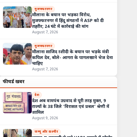
मुजफ्फरनगर
मौलाना के बयान पर भड़का विरोध,
मुजफ्फरनगर में हिंदू संगठनों ने ASP को दी
तहरीर; 24 घंटे में कार्रवाई की मांग
August 7, 2026
मुजफ्फरनगर
मौलाना साजिद रशीदी के बयान पर भड़के मंत्री
कपिल देव, बोले- आगरा के पागलखाने भेज देना
चाहिए
August 7, 2026
फीचर्ड खबरें
देश
देश अब वामपंथ उग्रवाद से पूरी तरह मुक्त, 9
राज्यों के 38 जिले ‘विरासत एवं प्रबल’ श्रेणी में
शामिल
August 9, 2026
फरनगर: ‘बाबा जी की बूटी’ के नाम पर भांग तैयार करते दिखे कांवड़िए, वायरल वीड
जम्मू और कश्मीर