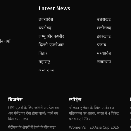
Latest News
उत्तरप्रदेश
उत्तराखंड
चण्डीगढ़
छत्तीसगढ़
जम्मू और कश्मीर
झारखण्ड
न वर्मा
दिल्ली-एनसीआर
पंजाब
बिहार
मध्यप्रदेश
महाराष्ट्र
राजस्थान
अन्य राज्य
बिजनेस
स्पोर्ट्स
UPI यूजर्स के लिए जरूरी अपडेट: क्या
श्रीलंका-इलेवन के खिलाफ देवदत्त
अब पेमेंट पर देना होगा चार्ज? जानें नए
पडिक्कल का शतक, भारत ने 4 विकेट
बिल का मतलब
पर बनाए 170 रन
पेटीएम के शेयरों में तेजी के बीच बड़ा
Women's T20 Asia Cup 2026