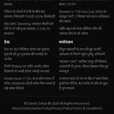
मतलब
बनाए 170 रन
पेटीएम के शेयरों में तेजी के बीच बड़ा
Women's T20 Asia Cup 2026 का
बदलाव, निवेशकों ने घटाई 3.67% हिस्सेदारी
शेड्यूल जारी, 5 सितंबर को भारत-पाकिस्तान
की टक्कर
RBI MPC Meeting: लगातार तीसरी बार
रेपो रेट में नहीं हुआ बदलाव, 5.25% पर
जहीर खान बने लंका प्रीमियर लीग की
बरकरार
जाफना टीम के को-ऑनर
टेक
मनोरंजन
मेटा पर 567 मिलियन डॉलर का जुर्माना,
मिथुन चक्रवर्ती के हाथ की हुई सर्जरी,
युवाओं को हुए नुकसान की भरपाई का
अस्पताल में मिलने पहुंचे शुभेंदु अधिकारी
आदेश
'बंटवारा 1947': कनिका कपूर की कियारा
रिपोर्ट में Meta पर गंभीर आरोप, स्कैम
आडवाणी से तुलना, पोस्टर देखकर फैंस हुए
विज्ञापनों से अरबों डॉलर कमाई का दावा
कन्फ्यूज
Redmi Note 17 5G आज होगा भारत में
राजपाल यादव के घर पर बैंक ने चस्पा किया
लॉन्च, 8000mAh बैटरी समेत मिल सकते हैं
कुर्की का नोटिस, ₹16 करोड़ के लोन से जुड़ा
कई खास फीचर्स
है पूरा मामला
© Dainik Dehat ® 2026 All Rights Reserved.
About Us
Disclaimer Policy
Privacy Policy
Terms & Conditions