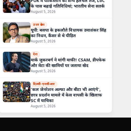
POK में पाकिस्तान की सैन्य हलचल तेज, LoC
के पास बढ़ाई गतिविधियां; भारतीय सेना सतर्क
August 5, 2026
उत्तर प्रदेश
यूपी: बसपा के इकलौते विधायक उमाशंकर सिंह
का निधन, कैंसर से थे पीड़ित
August 5, 2026
्रपति भवन से हटाए गए दिल्ली पुलिस के ज्वाइंट CP वीनू बंसल, असंसदीय व्यवहार 
देश
मार्क जुकरबर्ग ने मांगी माफी! CSAM, डीपफेक
और मेटा की खामियों पर जताया खेद
August 5, 2026
दिल्ली-एनसीआर
'कल जेनरेशन अल्फा और बीटा भी आएंगे',
छात्र प्रदर्शन मामले में केस वापसी के खिलाफ
SC में याचिका
August 5, 2026