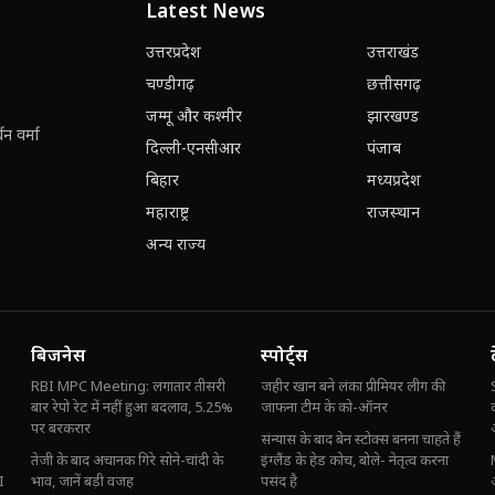
Latest News
उत्तरप्रदेश
उत्तराखंड
चण्डीगढ़
छत्तीसगढ़
जम्मू और कश्मीर
झारखण्ड
न वर्मा
दिल्ली-एनसीआर
पंजाब
बिहार
मध्यप्रदेश
महाराष्ट्र
राजस्थान
अन्य राज्य
बिजनेस
स्पोर्ट्स
RBI MPC Meeting: लगातार तीसरी
जहीर खान बने लंका प्रीमियर लीग की
बार रेपो रेट में नहीं हुआ बदलाव, 5.25%
जाफना टीम के को-ऑनर
पर बरकरार
संन्यास के बाद बेन स्टोक्स बनना चाहते हैं
तेजी के बाद अचानक गिरे सोने-चांदी के
इंग्लैंड के हेड कोच, बोले- नेतृत्व करना
I
भाव, जानें बड़ी वजह
पसंद है