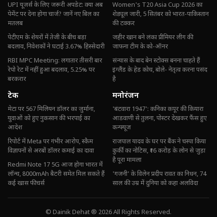
UPI यूजर्स के लिए जरूरी अपडेट: क्या अब
Women's T20 Asia Cup 2026 का
पेमेंट पर देना होगा चार्ज? जानें नए बिल का
शेड्यूल जारी, 5 सितंबर को भारत-पाकिस्तान
मतलब
की टक्कर
पेटीएम के शेयरों में तेजी के बीच बड़ा
जहीर खान बने लंका प्रीमियर लीग की
बदलाव, निवेशकों ने घटाई 3.67% हिस्सेदारी
जाफना टीम के को-ऑनर
RBI MPC Meeting: लगातार तीसरी बार
संन्यास के बाद बेन स्टोक्स बनना चाहते हैं
रेपो रेट में नहीं हुआ बदलाव, 5.25% पर
इंग्लैंड के हेड कोच, बोले- नेतृत्व करना पसंद
बरकरार
है
टेक
मनोरंजन
मेटा पर 567 मिलियन डॉलर का जुर्माना,
'बंटवारा 1947': कनिका कपूर की कियारा
युवाओं को हुए नुकसान की भरपाई का
आडवाणी से तुलना, पोस्टर देखकर फैंस हुए
आदेश
कन्फ्यूज
रिपोर्ट में Meta पर गंभीर आरोप, स्कैम
राजपाल यादव के घर पर बैंक ने चस्पा किया
विज्ञापनों से अरबों डॉलर कमाई का दावा
कुर्की का नोटिस, ₹16 करोड़ के लोन से जुड़ा
है पूरा मामला
Redmi Note 17 5G आज होगा भारत में
लॉन्च, 8000mAh बैटरी समेत मिल सकते हैं
'गजनी' के विलेन प्रदीप रावत का निधन, 74
कई खास फीचर्स
साल की उम्र में दुनिया को कहा अलविदा
© Dainik Dehat ® 2026 All Rights Reserved.