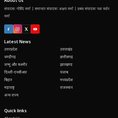
About Us
संपादक: गोविंद वर्मा | समाचार संपादकः अक्षय वर्मा | प्रबंध संपादकः यश वर्धन
वर्मा
Facebook
Instagram
X (Twitter)
YouTube
Latest News
उत्तरप्रदेश
उत्तराखंड
चण्डीगढ़
छत्तीसगढ़
जम्मू और कश्मीर
झारखण्ड
दिल्ली-एनसीआर
पंजाब
बिहार
मध्यप्रदेश
महाराष्ट्र
राजस्थान
अन्य राज्य
Quick links