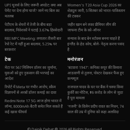
UPI यूजर्स के लिए जरूरी अपडेट: क्या अब
Women's T20 Asia Cup 2026 का
पेमेंट पर देना होगा चार्ज? जानें नए बिल का
शेड्यूल जारी, 5 सितंबर को भारत-पाकिस्तान
मतलब
की टक्कर
पेटीएम के शेयरों में तेजी के बीच बड़ा
जहीर खान बने लंका प्रीमियर लीग की
बदलाव, निवेशकों ने घटाई 3.67% हिस्सेदारी
जाफना टीम के को-ऑनर
RBI MPC Meeting: लगातार तीसरी बार
संन्यास के बाद बेन स्टोक्स बनना चाहते हैं
रेपो रेट में नहीं हुआ बदलाव, 5.25% पर
इंग्लैंड के हेड कोच, बोले- नेतृत्व करना पसंद
बरकरार
है
टेक
मनोरंजन
मेटा पर 567 मिलियन डॉलर का जुर्माना,
'बंटवारा 1947': कनिका कपूर की कियारा
युवाओं को हुए नुकसान की भरपाई का
आडवाणी से तुलना, पोस्टर देखकर फैंस हुए
आदेश
कन्फ्यूज
रिपोर्ट में Meta पर गंभीर आरोप, स्कैम
राजपाल यादव के घर पर बैंक ने चस्पा किया
विज्ञापनों से अरबों डॉलर कमाई का दावा
कुर्की का नोटिस, ₹16 करोड़ के लोन से जुड़ा
है पूरा मामला
Redmi Note 17 5G आज होगा भारत में
लॉन्च, 8000mAh बैटरी समेत मिल सकते हैं
'गजनी' के विलेन प्रदीप रावत का निधन, 74
कई खास फीचर्स
साल की उम्र में दुनिया को कहा अलविदा
© Dainik Dehat ® 2026 All Rights Reserved.