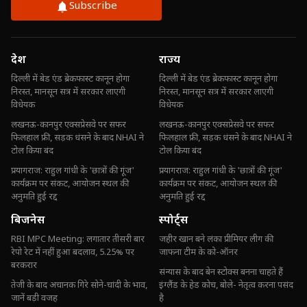
Subscribe
देश
राज्य
दिल्ली में बेड एंड ब्रेकफास्ट कानून होगा
दिल्ली में बेड एंड ब्रेकफास्ट कानून होगा
निरस्त, मानसून सत्र में सरकार लाएगी
निरस्त, मानसून सत्र में सरकार लाएगी
विधेयक
विधेयक
लखनऊ-कानपुर एक्सप्रेसवे पर सफर
लखनऊ-कानपुर एक्सप्रेसवे पर सफर
फिलहाल फ्री, सड़क धंसने के बाद NHAI ने
फिलहाल फ्री, सड़क धंसने के बाद NHAI ने
टोल किया बंद
टोल किया बंद
प्रयागराज: राहुल गांधी के 'छात्रों की गूंज'
प्रयागराज: राहुल गांधी के 'छात्रों की गूंज'
कार्यक्रम पर संकट, आयोजन स्थल की
कार्यक्रम पर संकट, आयोजन स्थल की
अनुमति हुई रद्द
अनुमति हुई रद्द
बिजनेस
स्पोर्ट्स
RBI MPC Meeting: लगातार तीसरी बार
जहीर खान बने लंका प्रीमियर लीग की
रेपो रेट में नहीं हुआ बदलाव, 5.25% पर
जाफना टीम के को-ऑनर
बरकरार
संन्यास के बाद बेन स्टोक्स बनना चाहते हैं
तेजी के बाद अचानक गिरे सोने-चांदी के भाव,
इंग्लैंड के हेड कोच, बोले- नेतृत्व करना पसंद
जानें बड़ी वजह
है