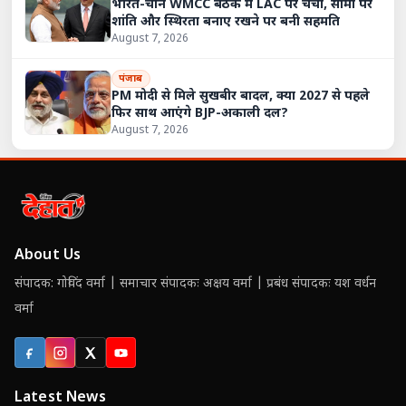
भारत-चीन WMCC बैठक में LAC पर चर्चा, सीमा पर
शांति और स्थिरता बनाए रखने पर बनी सहमति
August 7, 2026
पंजाब
PM मोदी से मिले सुखबीर बादल, क्या 2027 से पहले
फिर साथ आएंगे BJP-अकाली दल?
August 7, 2026
About Us
संपादक: गोविंद वर्मा | समाचार संपादकः अक्षय वर्मा | प्रबंध संपादकः यश वर्धन
वर्मा
Facebook
Instagram
X (Twitter)
YouTube
Latest News