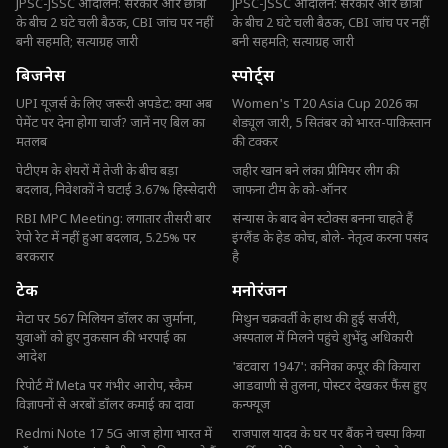
JPSC-JSSC आंदोलन: सरकार और छात्रों
JPSC-JSSC आंदोलन: सरकार और छात्रों
के बीच 2 घंटे चली बैठक, CBI जांच पर नहीं
के बीच 2 घंटे चली बैठक, CBI जांच पर नहीं
बनी सहमति; सत्याग्रह जारी
बनी सहमति; सत्याग्रह जारी
बिजनेस
स्पोर्ट्स
UPI यूजर्स के लिए जरूरी अपडेट: क्या अब
Women's T20 Asia Cup 2026 का
पेमेंट पर देना होगा चार्ज? जानें नए बिल का
शेड्यूल जारी, 5 सितंबर को भारत-पाकिस्तान
मतलब
की टक्कर
पेटीएम के शेयरों में तेजी के बीच बड़ा
जहीर खान बने लंका प्रीमियर लीग की
बदलाव, निवेशकों ने घटाई 3.67% हिस्सेदारी
जाफना टीम के को-ऑनर
RBI MPC Meeting: लगातार तीसरी बार
संन्यास के बाद बेन स्टोक्स बनना चाहते हैं
रेपो रेट में नहीं हुआ बदलाव, 5.25% पर
इंग्लैंड के हेड कोच, बोले- नेतृत्व करना पसंद
बरकरार
है
टेक
मनोरंजन
मेटा पर 567 मिलियन डॉलर का जुर्माना,
मिथुन चक्रवर्ती के हाथ की हुई सर्जरी,
युवाओं को हुए नुकसान की भरपाई का
अस्पताल में मिलने पहुंचे शुभेंदु अधिकारी
आदेश
'बंटवारा 1947': कनिका कपूर की कियारा
रिपोर्ट में Meta पर गंभीर आरोप, स्कैम
आडवाणी से तुलना, पोस्टर देखकर फैंस हुए
विज्ञापनों से अरबों डॉलर कमाई का दावा
कन्फ्यूज
Redmi Note 17 5G आज होगा भारत में
राजपाल यादव के घर पर बैंक ने चस्पा किया