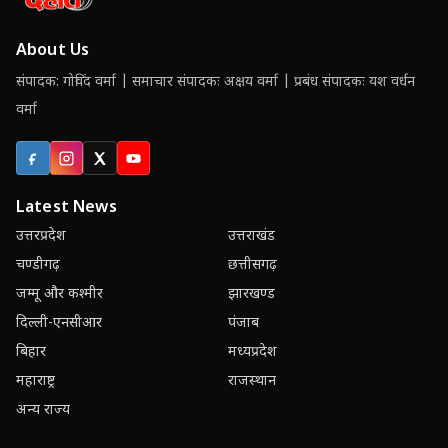
About Us
संपादक: गोविंद वर्मा | समाचार संपादकः अक्षय वर्मा | प्रबंध संपादकः यश वर्धन
वर्मा
Facebook
Instagram
X (Twitter)
YouTube
Latest News
उत्तरप्रदेश
उत्तराखंड
चण्डीगढ़
छत्तीसगढ़
जम्मू और कश्मीर
झारखण्ड
दिल्ली-एनसीआर
पंजाब
बिहार
मध्यप्रदेश
महाराष्ट्र
राजस्थान
अन्य राज्य