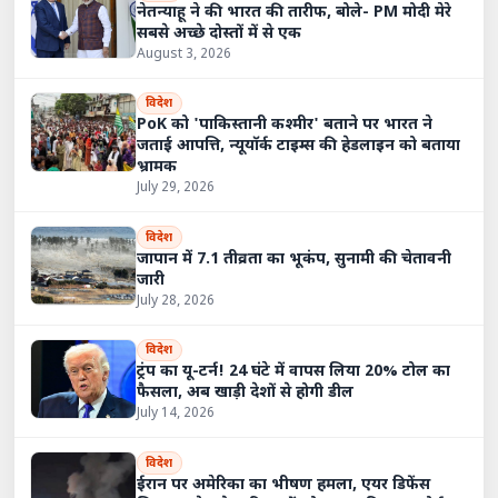
नेतन्याहू ने की भारत की तारीफ, बोले- PM मोदी मेरे
सबसे अच्छे दोस्तों में से एक
August 3, 2026
विदेश
PoK को 'पाकिस्तानी कश्मीर' बताने पर भारत ने
जताई आपत्ति, न्यूयॉर्क टाइम्स की हेडलाइन को बताया
भ्रामक
July 29, 2026
विदेश
जापान में 7.1 तीव्रता का भूकंप, सुनामी की चेतावनी
जारी
July 28, 2026
विदेश
ट्रंप का यू-टर्न! 24 घंटे में वापस लिया 20% टोल का
फैसला, अब खाड़ी देशों से होगी डील
July 14, 2026
विदेश
ईरान पर अमेरिका का भीषण हमला, एयर डिफेंस