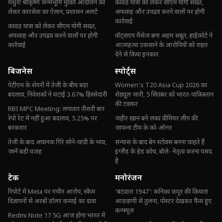
मथुरा श्रीकृष्ण जन्मभूमि मुक्ति आंदोलन को
कांवड़ यात्रा को लेकर सीएम योगी सख्त,
लेकर कारसेवा का ऐलान, प्रशासन अलर्ट
अफवाह और उपद्रव करने वालों पर होगी
कार्रवाई
कांवड़ यात्रा को लेकर सीएम योगी सख्त,
अफवाह और उपद्रव करने वालों पर होगी
वॉट्सएप मैसेज बना अहम सबूत, हाईकोर्ट ने
कार्रवाई
आत्महत्या उकसाने के आरोपियों को राहत
देने से किया इनकार
बिजनेस
स्पोर्ट्स
पेटीएम के शेयरों में तेजी के बीच बड़ा
Women's T20 Asia Cup 2026 का
बदलाव, निवेशकों ने घटाई 3.67% हिस्सेदारी
शेड्यूल जारी, 5 सितंबर को भारत-पाकिस्तान
की टक्कर
RBI MPC Meeting: लगातार तीसरी बार
रेपो रेट में नहीं हुआ बदलाव, 5.25% पर
जहीर खान बने लंका प्रीमियर लीग की
बरकरार
जाफना टीम के को-ऑनर
तेजी के बाद अचानक गिरे सोने-चांदी के भाव,
संन्यास के बाद बेन स्टोक्स बनना चाहते हैं
जानें बड़ी वजह
इंग्लैंड के हेड कोच, बोले- नेतृत्व करना पसंद
है
टेक
मनोरंजन
रिपोर्ट में Meta पर गंभीर आरोप, स्कैम
'बंटवारा 1947': कनिका कपूर की कियारा
विज्ञापनों से अरबों डॉलर कमाई का दावा
आडवाणी से तुलना, पोस्टर देखकर फैंस हुए
कन्फ्यूज
Redmi Note 17 5G आज होगा भारत में