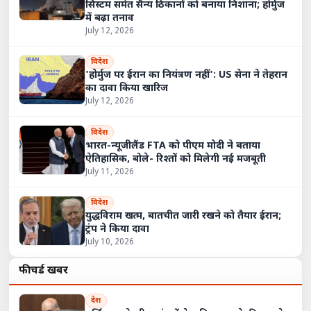
सिस्टम समेत सैन्य ठिकानों को बनाया निशाना; होर्मुज
में बढ़ा तनाव
July 12, 2026
विदेश
'होर्मुज पर ईरान का नियंत्रण नहीं': US सेना ने तेहरान
का दावा किया खारिज
July 12, 2026
विदेश
भारत-न्यूजीलैंड FTA को पीएम मोदी ने बताया
ऐतिहासिक, बोले- रिश्तों को मिलेगी नई मजबूती
July 11, 2026
विदेश
युद्धविराम खत्म, बातचीत जारी रखने को तैयार ईरान;
ट्रंप ने किया दावा
July 10, 2026
फीचर्ड खबरें
देश