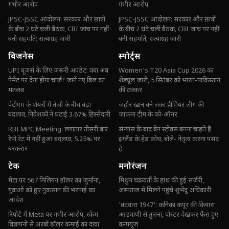
गंभीर आरोप
गंभीर आरोप
JPSC-JSSC आंदोलन: सरकार और छात्रों
JPSC-JSSC आंदोलन: सरकार और छात्रों
के बीच 2 घंटे चली बैठक, CBI जांच पर नहीं
के बीच 2 घंटे चली बैठक, CBI जांच पर नहीं
बनी सहमति; सत्याग्रह जारी
बनी सहमति; सत्याग्रह जारी
बिजनेस
स्पोर्ट्स
UPI यूजर्स के लिए जरूरी अपडेट: क्या अब
Women's T20 Asia Cup 2026 का
पेमेंट पर देना होगा चार्ज? जानें नए बिल का
शेड्यूल जारी, 5 सितंबर को भारत-पाकिस्तान
मतलब
की टक्कर
पेटीएम के शेयरों में तेजी के बीच बड़ा
जहीर खान बने लंका प्रीमियर लीग की
बदलाव, निवेशकों ने घटाई 3.67% हिस्सेदारी
जाफना टीम के को-ऑनर
RBI MPC Meeting: लगातार तीसरी बार
संन्यास के बाद बेन स्टोक्स बनना चाहते हैं
रेपो रेट में नहीं हुआ बदलाव, 5.25% पर
इंग्लैंड के हेड कोच, बोले- नेतृत्व करना पसंद
बरकरार
है
टेक
मनोरंजन
मेटा पर 567 मिलियन डॉलर का जुर्माना,
मिथुन चक्रवर्ती के हाथ की हुई सर्जरी,
युवाओं को हुए नुकसान की भरपाई का
अस्पताल में मिलने पहुंचे शुभेंदु अधिकारी
आदेश
'बंटवारा 1947': कनिका कपूर की कियारा
रिपोर्ट में Meta पर गंभीर आरोप, स्कैम
आडवाणी से तुलना, पोस्टर देखकर फैंस हुए
विज्ञापनों से अरबों डॉलर कमाई का दावा
कन्फ्यूज