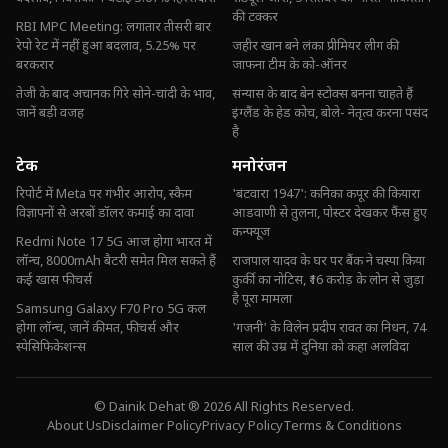
की टक्कर
RBI MPC Meeting: लगातार तीसरी बार
रेपो रेट में नहीं हुआ बदलाव, 5.25% पर
जहीर खान बने लंका प्रीमियर लीग की
बरकरार
जाफना टीम के को-ऑनर
तेजी के बाद अचानक गिरे सोने-चांदी के भाव,
संन्यास के बाद बेन स्टोक्स बनना चाहते हैं
जानें बड़ी वजह
इंग्लैंड के हेड कोच, बोले- नेतृत्व करना पसंद
है
टेक
मनोरंजन
रिपोर्ट में Meta पर गंभीर आरोप, स्कैम
'बंटवारा 1947': कनिका कपूर की कियारा
विज्ञापनों से अरबों डॉलर कमाई का दावा
आडवाणी से तुलना, पोस्टर देखकर फैंस हुए
कन्फ्यूज
Redmi Note 17 5G आज होगा भारत में
लॉन्च, 8000mAh बैटरी समेत मिल सकते हैं
राजपाल यादव के घर पर बैंक ने चस्पा किया
कई खास फीचर्स
कुर्की का नोटिस, ₹16 करोड़ के लोन से जुड़ा
है पूरा मामला
Samsung Galaxy F70 Pro 5G कल
होगा लॉन्च, जानें कीमत, फीचर्स और
'गजनी' के विलेन प्रदीप रावत का निधन, 74
स्पेसिफिकेशन्स
साल की उम्र में दुनिया को कहा अलविदा
© Dainik Dehat ® 2026 All Rights Reserved.
About Us
Disclaimer Policy
Privacy Policy
Terms & Conditions