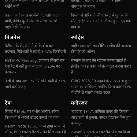
लिए छात्रों ने बनाया प्रतिनिधिमंडल, 8 अभ्यर्थी
करता...', गाली वाले वीडियो पर सोनम
रखेंगे मांगें
वांगचुक का बयान
उड़ान के दौरान इमरजेंसी गेट खोलने लगा
दिल्ली में बारिश के बीच करंट से युवक की
यात्री, केबिन क्रू ने संभाला मोर्चा; कोच्चि
मौत, हाईवे पार करने के दौरान हुआ दर्दनाक
पहुंचते ही गिरफ्तार
हादसा
बिजनेस
स्पोर्ट्स
पेटीएम के शेयरों में तेजी के बीच बड़ा
जहीर खान बने लंका प्रीमियर लीग की जाफना
बदलाव, निवेशकों ने घटाई 3.67% हिस्सेदारी
टीम के को-ऑनर
RBI MPC Meeting: लगातार तीसरी बार
संन्यास के बाद बेन स्टोक्स बनना चाहते हैं
रेपो रेट में नहीं हुआ बदलाव, 5.25% पर
इंग्लैंड के हेड कोच, बोले- नेतृत्व करना पसंद
बरकरार
है
तेजी के बाद अचानक गिरे सोने-चांदी के भाव,
CWG 2026: 39 पदकों के साथ खत्म हुआ
जानें बड़ी वजह
भारत का अभियान, जानिए किस कॉमनवेल्थ
में जीते थे सबसे ज्यादा पदक
टेक
मनोरंजन
रिपोर्ट में Meta पर गंभीर आरोप, स्कैम
'बंटवारा 1947': कनिका कपूर की कियारा
विज्ञापनों से अरबों डॉलर कमाई का दावा
आडवाणी से तुलना, पोस्टर देखकर फैंस हुए
कन्फ्यूज
Redmi Note 17 5G आज होगा भारत में
लॉन्च, 8000mAh बैटरी समेत मिल सकते हैं
राजपाल यादव के घर पर बैंक ने चस्पा किया