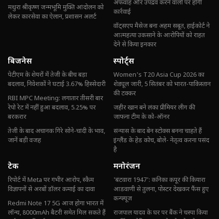
अफवाह और उपद्रव करने वालों पर होगी
मथुरा श्रीकृष्ण जन्मभूमि मुक्ति आंदोलन को
कार्रवाई
लेकर कारसेवा का ऐलान, प्रशासन अलर्ट
वॉट्सएप मैसेज बना अहम सबूत, हाईकोर्ट ने
आत्महत्या उकसाने के आरोपियों को राहत
देने से किया इनकार
बिजनेस
स्पोर्ट्स
पेटीएम के शेयरों में तेजी के बीच बड़ा
Women's T20 Asia Cup 2026 का
बदलाव, निवेशकों ने घटाई 3.67% हिस्सेदारी
शेड्यूल जारी, 5 सितंबर को भारत-पाकिस्तान
की टक्कर
RBI MPC Meeting: लगातार तीसरी बार
रेपो रेट में नहीं हुआ बदलाव, 5.25% पर
जहीर खान बने लंका प्रीमियर लीग की
बरकरार
जाफना टीम के को-ऑनर
तेजी के बाद अचानक गिरे सोने-चांदी के भाव,
संन्यास के बाद बेन स्टोक्स बनना चाहते हैं
जानें बड़ी वजह
इंग्लैंड के हेड कोच, बोले- नेतृत्व करना पसंद
है
टेक
मनोरंजन
रिपोर्ट में Meta पर गंभीर आरोप, स्कैम
'बंटवारा 1947': कनिका कपूर की कियारा
विज्ञापनों से अरबों डॉलर कमाई का दावा
आडवाणी से तुलना, पोस्टर देखकर फैंस हुए
कन्फ्यूज
Redmi Note 17 5G आज होगा भारत में
लॉन्च, 8000mAh बैटरी समेत मिल सकते हैं
राजपाल यादव के घर पर बैंक ने चस्पा किया