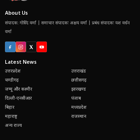
About Us
संपादक: गोविंद वर्मा | समाचार संपादकः अक्षय वर्मा | प्रबंध संपादकः यश वर्धन
वर्मा
Facebook
Instagram
X (Twitter)
YouTube
Latest News
उत्तरप्रदेश
उत्तराखंड
चण्डीगढ़
छत्तीसगढ़
जम्मू और कश्मीर
झारखण्ड
दिल्ली-एनसीआर
पंजाब
बिहार
मध्यप्रदेश
महाराष्ट्र
राजस्थान
अन्य राज्य