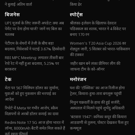
ने बुलाई अंतिम वार्ता
किया ढेर
बिजनेस
स्पोर्ट्स
UPI यूजर्स के लिए जरूरी अपडेट: क्या अब
श्रीलंका-इलेवन के खिलाफ देवदत्त
पेमेंट पर देना होगा चार्ज? जानें नए बिल का
पडिक्कल का शतक, भारत ने 4 विकेट पर
मतलब
बनाए 170 रन
पेटीएम के शेयरों में तेजी के बीच बड़ा
Women's T20 Asia Cup 2026 का
बदलाव, निवेशकों ने घटाई 3.67% हिस्सेदारी
शेड्यूल जारी, 5 सितंबर को भारत-पाकिस्तान
की टक्कर
RBI MPC Meeting: लगातार तीसरी बार
रेपो रेट में नहीं हुआ बदलाव, 5.25% पर
जहीर खान बने लंका प्रीमियर लीग की
बरकरार
जाफना टीम के को-ऑनर
टेक
मनोरंजन
मेटा पर 567 मिलियन डॉलर का जुर्माना,
यश की ‘टॉक्सिक’ का आज रिलीज होगा
युवाओं को हुए नुकसान की भरपाई का
ट्रेलर, कियारा-हुमा-तारा बंगलूरू पहुंचीं
आदेश
मिथुन चक्रवर्ती के हाथ की हुई सर्जरी,
रिपोर्ट में Meta पर गंभीर आरोप, स्कैम
अस्पताल में मिलने पहुंचे शुभेंदु अधिकारी
विज्ञापनों से अरबों डॉलर कमाई का दावा
'बंटवारा 1947': कनिका कपूर की कियारा
Redmi Note 17 5G आज होगा भारत में
आडवाणी से तुलना, पोस्टर देखकर फैंस हुए
लॉन्च, 8000mAh बैटरी समेत मिल सकते हैं
कन्फ्यूज
कई खास फीचर्स