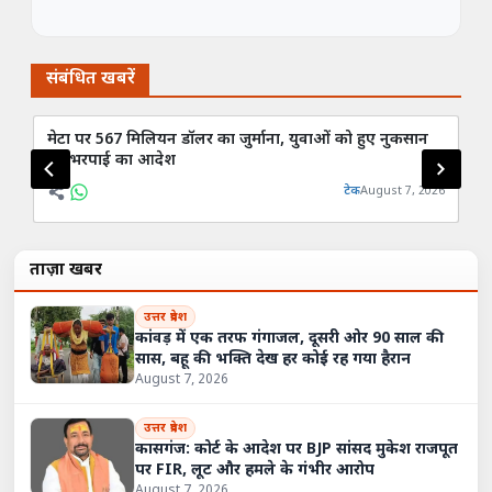
संबंधित खबरें
मेटा पर 567 मिलियन डॉलर का जुर्माना, युवाओं को हुए नुकसान
रिप
की भरपाई का आदेश
कम
टेक
August 7, 2026
ताज़ा खबरें
उत्तर प्रदेश
कांवड़ में एक तरफ गंगाजल, दूसरी ओर 90 साल की
सास, बहू की भक्ति देख हर कोई रह गया हैरान
August 7, 2026
उत्तर प्रदेश
कासगंज: कोर्ट के आदेश पर BJP सांसद मुकेश राजपूत
पर FIR, लूट और हमले के गंभीर आरोप
August 7, 2026