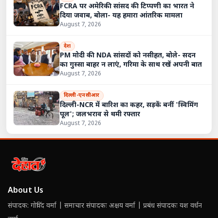
FCRA पर अमेरिकी सांसद की टिप्पणी का भारत ने
दिया जवाब, बोला- यह हमारा आंतरिक मामला
August 7, 2026
देश
PM मोदी की NDA सांसदों को नसीहत, बोले- सदन
का गुस्सा बाहर न लाएं, गरिमा के साथ रखें अपनी बात
August 7, 2026
दिल्ली-एनसीआर
दिल्ली-NCR में बारिश का कहर, सड़कें बनीं 'स्विमिंग
पूल'; जलभराव से थमी रफ्तार
August 7, 2026
About Us
संपादक: गोविंद वर्मा | समाचार संपादकः अक्षय वर्मा | प्रबंध संपादकः यश वर्धन