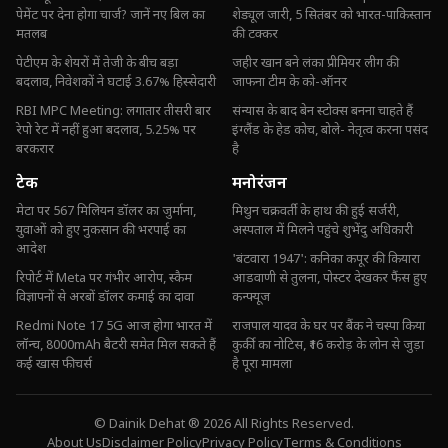
पेमेंट पर देना होगा चार्ज? जानें नए बिल का
शेड्यूल जारी, 5 सितंबर को भारत-पाकिस्तान
मतलब
की टक्कर
पेटीएम के शेयरों में तेजी के बीच बड़ा
जहीर खान बने लंका प्रीमियर लीग की
बदलाव, निवेशकों ने घटाई 3.67% हिस्सेदारी
जाफना टीम के को-ऑनर
RBI MPC Meeting: लगातार तीसरी बार
संन्यास के बाद बेन स्टोक्स बनना चाहते हैं
रेपो रेट में नहीं हुआ बदलाव, 5.25% पर
इंग्लैंड के हेड कोच, बोले- नेतृत्व करना पसंद
बरकरार
है
टेक
मनोरंजन
मेटा पर 567 मिलियन डॉलर का जुर्माना,
मिथुन चक्रवर्ती के हाथ की हुई सर्जरी,
युवाओं को हुए नुकसान की भरपाई का
अस्पताल में मिलने पहुंचे शुभेंदु अधिकारी
आदेश
'बंटवारा 1947': कनिका कपूर की कियारा
रिपोर्ट में Meta पर गंभीर आरोप, स्कैम
आडवाणी से तुलना, पोस्टर देखकर फैंस हुए
विज्ञापनों से अरबों डॉलर कमाई का दावा
कन्फ्यूज
Redmi Note 17 5G आज होगा भारत में
राजपाल यादव के घर पर बैंक ने चस्पा किया
लॉन्च, 8000mAh बैटरी समेत मिल सकते हैं
कुर्की का नोटिस, ₹16 करोड़ के लोन से जुड़ा
कई खास फीचर्स
है पूरा मामला
© Dainik Dehat ® 2026 All Rights Reserved.
About Us
Disclaimer Policy
Privacy Policy
Terms & Conditions