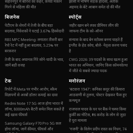
सहारनपुर में बारिश का कहर, कच्चा मकान
झांसी में भीषण सड़क हादसा, अतीक
गिरने से महिला की मौत
अहमद के बेटे आबान समेत दो की मौत
बिजनेस
स्पोर्ट्स
पेटीएम के शेयरों में तेजी के बीच बड़ा
जहीर खान बने लंका प्रीमियर लीग की
बदलाव, निवेशकों ने घटाई 3.67% हिस्सेदारी
जाफना टीम के को-ऑनर
RBI MPC Meeting: लगातार तीसरी बार
संन्यास के बाद बेन स्टोक्स बनना चाहते हैं
रेपो रेट में नहीं हुआ बदलाव, 5.25% पर
इंग्लैंड के हेड कोच, बोले- नेतृत्व करना पसंद
बरकरार
है
तेजी के बाद अचानक गिरे सोने-चांदी के भाव,
CWG 2026: 39 पदकों के साथ खत्म हुआ
जानें बड़ी वजह
भारत का अभियान, जानिए किस कॉमनवेल्थ
में जीते थे सबसे ज्यादा पदक
टेक
मनोरंजन
रिपोर्ट में Meta पर गंभीर आरोप, स्कैम
'बंटवारा 1947': कनिका कपूर की कियारा
विज्ञापनों से अरबों डॉलर कमाई का दावा
आडवाणी से तुलना, पोस्टर देखकर फैंस हुए
कन्फ्यूज
Redmi Note 17 5G आज होगा भारत में
लॉन्च, 8000mAh बैटरी समेत मिल सकते हैं
राजपाल यादव के घर पर बैंक ने चस्पा किया
कई खास फीचर्स
कुर्की का नोटिस, ₹16 करोड़ के लोन से जुड़ा
है पूरा मामला
Samsung Galaxy F70 Pro 5G कल
होगा लॉन्च, जानें कीमत, फीचर्स और
'गजनी' के विलेन प्रदीप रावत का निधन, 74