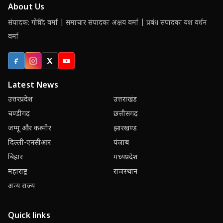
About Us
संपादक: गोविंद वर्मा | समाचार संपादकः अक्षय वर्मा | प्रबंध संपादकः यश वर्धन
वर्मा
Facebook
Instagram
X (Twitter)
YouTube
Latest News
उत्तरप्रदेश
उत्तराखंड
चण्डीगढ़
छत्तीसगढ़
जम्मू और कश्मीर
झारखण्ड
दिल्ली-एनसीआर
पंजाब
बिहार
मध्यप्रदेश
महाराष्ट्र
राजस्थान
अन्य राज्य
Quick links