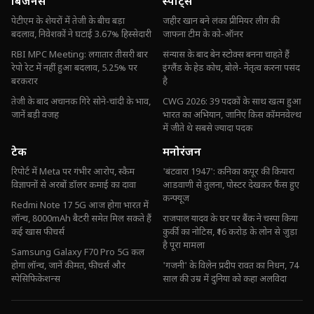
बिजनेस
स्पोर्ट्स
पेटीएम के शेयरों में तेजी के बीच बड़ा
जहीर खान बने लंका प्रीमियर लीग की
बदलाव, निवेशकों ने घटाई 3.67% हिस्सेदारी
जाफना टीम के को-ऑनर
RBI MPC Meeting: लगातार तीसरी बार
संन्यास के बाद बेन स्टोक्स बनना चाहते हैं
रेपो रेट में नहीं हुआ बदलाव, 5.25% पर
इंग्लैंड के हेड कोच, बोले- नेतृत्व करना पसंद
बरकरार
है
तेजी के बाद अचानक गिरे सोने-चांदी के भाव,
CWG 2026: 39 पदकों के साथ खत्म हुआ
जानें बड़ी वजह
भारत का अभियान, जानिए किस कॉमनवेल्थ
में जीते थे सबसे ज्यादा पदक
टेक
मनोरंजन
रिपोर्ट में Meta पर गंभीर आरोप, स्कैम
'बंटवारा 1947': कनिका कपूर की कियारा
विज्ञापनों से अरबों डॉलर कमाई का दावा
आडवाणी से तुलना, पोस्टर देखकर फैंस हुए
कन्फ्यूज
Redmi Note 17 5G आज होगा भारत में
लॉन्च, 8000mAh बैटरी समेत मिल सकते हैं
राजपाल यादव के घर पर बैंक ने चस्पा किया
कई खास फीचर्स
कुर्की का नोटिस, ₹16 करोड़ के लोन से जुड़ा
है पूरा मामला
Samsung Galaxy F70 Pro 5G कल
होगा लॉन्च, जानें कीमत, फीचर्स और
'गजनी' के विलेन प्रदीप रावत का निधन, 74
स्पेसिफिकेशन्स
साल की उम्र में दुनिया को कहा अलविदा