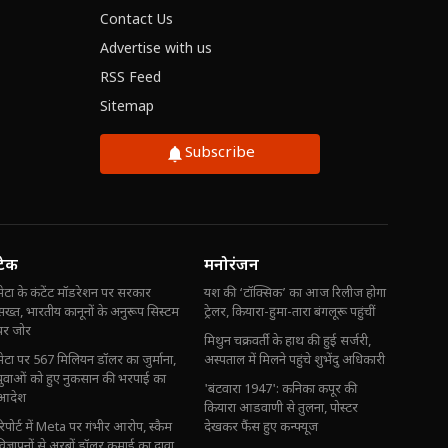
Contact Us
Advertise with us
RSS Feed
Sitemap
Subscribe
टेक
मनोरंजन
मेटा के कंटेंट मॉडरेशन पर सरकार
यश की ‘टॉक्सिक’ का आज रिलीज होगा
सख्त, भारतीय कानूनों के अनुरूप सिस्टम
ट्रेलर, कियारा-हुमा-तारा बंगलूरू पहुंचीं
पर जोर
मिथुन चक्रवर्ती के हाथ की हुई सर्जरी,
मेटा पर 567 मिलियन डॉलर का जुर्माना,
अस्पताल में मिलने पहुंचे शुभेंदु अधिकारी
युवाओं को हुए नुकसान की भरपाई का
'बंटवारा 1947': कनिका कपूर की
आदेश
कियारा आडवाणी से तुलना, पोस्टर
रिपोर्ट में Meta पर गंभीर आरोप, स्कैम
देखकर फैंस हुए कन्फ्यूज
विज्ञापनों से अरबों डॉलर कमाई का दावा