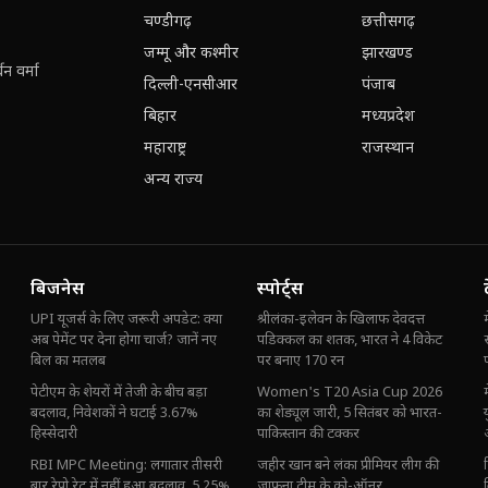
चण्डीगढ़
छत्तीसगढ़
जम्मू और कश्मीर
झारखण्ड
न वर्मा
दिल्ली-एनसीआर
पंजाब
बिहार
मध्यप्रदेश
महाराष्ट्र
राजस्थान
अन्य राज्य
बिजनेस
स्पोर्ट्स
UPI यूजर्स के लिए जरूरी अपडेट: क्या
श्रीलंका-इलेवन के खिलाफ देवदत्त
अब पेमेंट पर देना होगा चार्ज? जानें नए
पडिक्कल का शतक, भारत ने 4 विकेट
बिल का मतलब
पर बनाए 170 रन
पेटीएम के शेयरों में तेजी के बीच बड़ा
Women's T20 Asia Cup 2026
बदलाव, निवेशकों ने घटाई 3.67%
का शेड्यूल जारी, 5 सितंबर को भारत-
हिस्सेदारी
पाकिस्तान की टक्कर
RBI MPC Meeting: लगातार तीसरी
जहीर खान बने लंका प्रीमियर लीग की
बार रेपो रेट में नहीं हुआ बदलाव, 5.25%
जाफना टीम के को-ऑनर