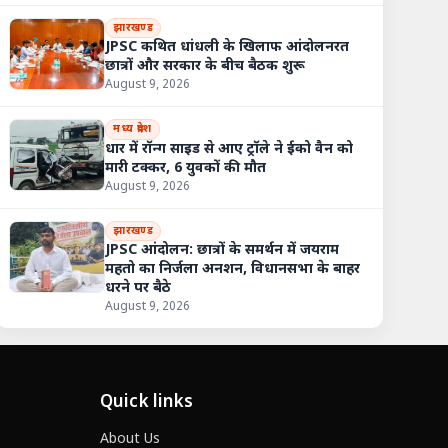
झारखण्ड
JPSC कथित धांधली के खिलाफ आंदोलनरत
छात्रों और सरकार के बीच बैठक शुरू
August 9, 2026
मध्य प्रदेश
धार में रॉन्ग साइड से आए ट्रॉले ने ईको वैन को
मारी टक्कर, 6 युवकों की मौत
August 9, 2026
झारखण्ड
JPSC आंदोलन: छात्रों के समर्थन में जयराम
लखनऊ एक्सप्रेसवे पर दो स्लीपर बसों की भिड़त, करीब 40 यात्री घायल
महतो का निर्जला अनशन, विधानसभा के बाहर
धरने पर बैठे
August 9, 2026
Quick links
About Us