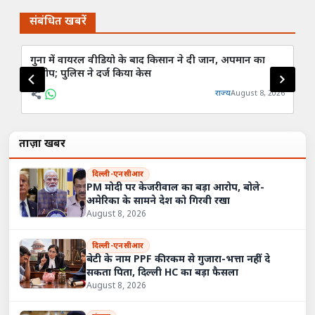
संबंधित खबरें
गुना में वायरल वीडियो के बाद किसान ने दी जान, अपमान का
वॉ
आरोप; पुलिस ने दर्ज किया केस
आर
राज्य
August 8, 2026
ताज़ा खबरें
दिल्ली-एनसीआर
PM मोदी पर केजरीवाल का बड़ा आरोप, बोले-
अमेरिका के सामने देश को गिरवी रखा
August 8, 2026
दिल्ली-एनसीआर
बेटी के नाम PPF की रकम से गुजारा-भत्ता नहीं दे
सकता पिता, दिल्ली HC का बड़ा फैसला
August 8, 2026