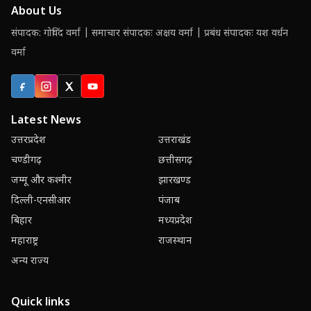
About Us
संपादक: गोविंद वर्मा | समाचार संपादकः अक्षय वर्मा | प्रबंध संपादकः यश वर्धन
वर्मा
Facebook
Instagram
X (Twitter)
YouTube
Latest News
उत्तरप्रदेश
उत्तराखंड
चण्डीगढ़
छत्तीसगढ़
जम्मू और कश्मीर
झारखण्ड
दिल्ली-एनसीआर
पंजाब
बिहार
मध्यप्रदेश
महाराष्ट्र
राजस्थान
अन्य राज्य
Quick links