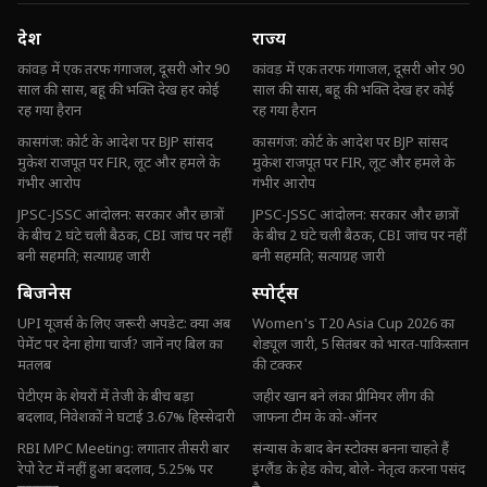
देश
राज्य
कांवड़ में एक तरफ गंगाजल, दूसरी ओर 90
कांवड़ में एक तरफ गंगाजल, दूसरी ओर 90
साल की सास, बहू की भक्ति देख हर कोई
साल की सास, बहू की भक्ति देख हर कोई
रह गया हैरान
रह गया हैरान
कासगंज: कोर्ट के आदेश पर BJP सांसद
कासगंज: कोर्ट के आदेश पर BJP सांसद
मुकेश राजपूत पर FIR, लूट और हमले के
मुकेश राजपूत पर FIR, लूट और हमले के
गंभीर आरोप
गंभीर आरोप
JPSC-JSSC आंदोलन: सरकार और छात्रों
JPSC-JSSC आंदोलन: सरकार और छात्रों
के बीच 2 घंटे चली बैठक, CBI जांच पर नहीं
के बीच 2 घंटे चली बैठक, CBI जांच पर नहीं
बनी सहमति; सत्याग्रह जारी
बनी सहमति; सत्याग्रह जारी
बिजनेस
स्पोर्ट्स
UPI यूजर्स के लिए जरूरी अपडेट: क्या अब
Women's T20 Asia Cup 2026 का
पेमेंट पर देना होगा चार्ज? जानें नए बिल का
शेड्यूल जारी, 5 सितंबर को भारत-पाकिस्तान
मतलब
की टक्कर
पेटीएम के शेयरों में तेजी के बीच बड़ा
जहीर खान बने लंका प्रीमियर लीग की
बदलाव, निवेशकों ने घटाई 3.67% हिस्सेदारी
जाफना टीम के को-ऑनर
RBI MPC Meeting: लगातार तीसरी बार
संन्यास के बाद बेन स्टोक्स बनना चाहते हैं
रेपो रेट में नहीं हुआ बदलाव, 5.25% पर
इंग्लैंड के हेड कोच, बोले- नेतृत्व करना पसंद