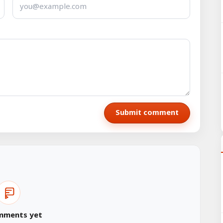
Submit comment
mments yet