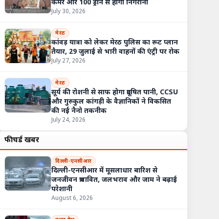
कैमरे और 100 ड्रोन से होगी निगरानी
July 30, 2026
मेरठ
कांवड़ यात्रा को लेकर मेरठ पुलिस का रूट प्लान
तैयार, 29 जुलाई से भारी वाहनों की एंट्री पर रोक
July 27, 2026
मेरठ
सूर्य की रोशनी से साफ होगा प्रदूषित पानी, CCSU
और गुरुकुल कांगड़ी के वैज्ञानिकों ने विकसित
की नई नैनो तकनीक
July 24, 2026
फीचर्ड खबरें
दिल्ली-एनसीआर
दिल्ली-एनसीआर में मूसलाधार बारिश से
जनजीवन प्रभावित, जलभराव और जाम ने बढ़ाई
परेशानी
August 6, 2026