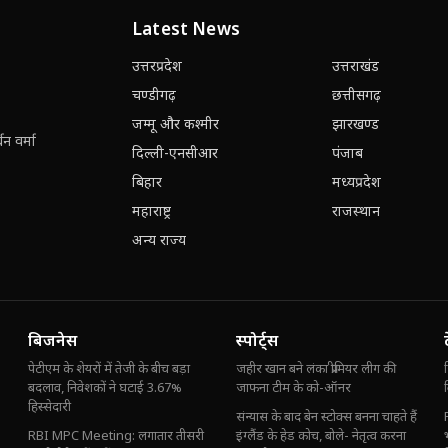
Latest News
उत्तरप्रदेश
उत्तराखंड
चण्डीगढ़
छत्तीसगढ़
जम्मू और कश्मीर
झारखण्ड
न वर्मा
दिल्ली-एनसीआर
पंजाब
बिहार
मध्यप्रदेश
महाराष्ट्र
राजस्थान
अन्य राज्य
बिजनेस
स्पोर्ट्स
पेटीएम के शेयरों में तेजी के बीच बड़ा
जहीर खान बने लंका प्रीमियर लीग की
बदलाव, निवेशकों ने घटाई 3.67%
जाफना टीम के को-ऑनर
हिस्सेदारी
संन्यास के बाद बेन स्टोक्स बनना चाहते हैं
RBI MPC Meeting: लगातार तीसरी
इंग्लैंड के हेड कोच, बोले- नेतृत्व करना