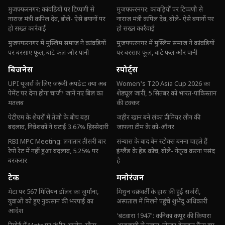
मुजफ्फरनगर: कांवड़ियों पर टिप्पणी से
मुजफ्फरनगर: कांवड़ियों पर टिप्पणी से
नाराज मंत्री कपिल देव, बोले- ऐसे बयानों पर
नाराज मंत्री कपिल देव, बोले- ऐसे बयानों पर
हो सख्त कार्रवाई
हो सख्त कार्रवाई
मुजफ्फरनगर में मुस्लिम समाज ने कांवड़ियों
मुजफ्फरनगर में मुस्लिम समाज ने कांवड़ियों
पर बरसाए फूल, बांटे फल और पानी
पर बरसाए फूल, बांटे फल और पानी
बिजनेस
स्पोर्ट्स
UPI यूजर्स के लिए जरूरी अपडेट: क्या अब
Women's T20 Asia Cup 2026 का
पेमेंट पर देना होगा चार्ज? जानें नए बिल का
शेड्यूल जारी, 5 सितंबर को भारत-पाकिस्तान
मतलब
की टक्कर
पेटीएम के शेयरों में तेजी के बीच बड़ा
जहीर खान बने लंका प्रीमियर लीग की
बदलाव, निवेशकों ने घटाई 3.67% हिस्सेदारी
जाफना टीम के को-ऑनर
RBI MPC Meeting: लगातार तीसरी बार
संन्यास के बाद बेन स्टोक्स बनना चाहते हैं
रेपो रेट में नहीं हुआ बदलाव, 5.25% पर
इंग्लैंड के हेड कोच, बोले- नेतृत्व करना पसंद
बरकरार
है
टेक
मनोरंजन
मेटा पर 567 मिलियन डॉलर का जुर्माना,
मिथुन चक्रवर्ती के हाथ की हुई सर्जरी,
युवाओं को हुए नुकसान की भरपाई का
अस्पताल में मिलने पहुंचे शुभेंदु अधिकारी
आदेश
'बंटवारा 1947': कनिका कपूर की कियारा