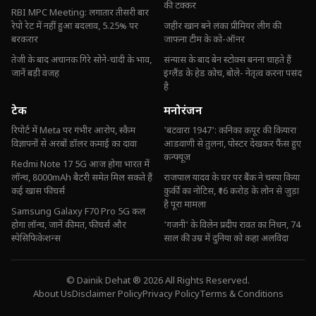
की टक्कर
RBI MPC Meeting: लगातार तीसरी बार
रेपो रेट में नहीं हुआ बदलाव, 5.25% पर
जहीर खान बने लंका प्रीमियर लीग की
बरकरार
जाफना टीम के को-ऑनर
तेजी के बाद अचानक गिरे सोने-चांदी के भाव,
संन्यास के बाद बेन स्टोक्स बनना चाहते हैं
जानें बड़ी वजह
इंग्लैंड के हेड कोच, बोले- नेतृत्व करना पसंद
है
टेक
मनोरंजन
रिपोर्ट में Meta पर गंभीर आरोप, स्कैम
'बंटवारा 1947': कनिका कपूर की कियारा
विज्ञापनों से अरबों डॉलर कमाई का दावा
आडवाणी से तुलना, पोस्टर देखकर फैंस हुए
कन्फ्यूज
Redmi Note 17 5G आज होगा भारत में
लॉन्च, 8000mAh बैटरी समेत मिल सकते हैं
राजपाल यादव के घर पर बैंक ने चस्पा किया
कई खास फीचर्स
कुर्की का नोटिस, ₹16 करोड़ के लोन से जुड़ा
है पूरा मामला
Samsung Galaxy F70 Pro 5G कल
होगा लॉन्च, जानें कीमत, फीचर्स और
'गजनी' के विलेन प्रदीप रावत का निधन, 74
स्पेसिफिकेशन्स
साल की उम्र में दुनिया को कहा अलविदा
© Dainik Dehat ® 2026 All Rights Reserved.
About Us
Disclaimer Policy
Privacy Policy
Terms & Conditions