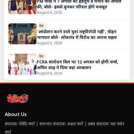
PM मोदी ने 7 अगस्त को हैंडलूम डे मनाने की अपील
की, बोले- इससे बुनकर परिवार होंगे मजबूत
August 6, 2026
देश
'आंदोलन करने वाले युवा राष्ट्रविरोधी नहीं', मोहन
भागवत बोले- लोकतंत्र में विरोध का अपना महत्व
August 6, 2026
देश
FCRA संशोधन बिल पर 12 अगस्त को होगी चर्चा,
अमित शाह ने दिया बड़ा आश्वासन
August 6, 2026
About Us
संपादक: गोविंद वर्मा | समाचार संपादकः अक्षय वर्मा | प्रबंध संपादकः यश वर्धन
वर्मा