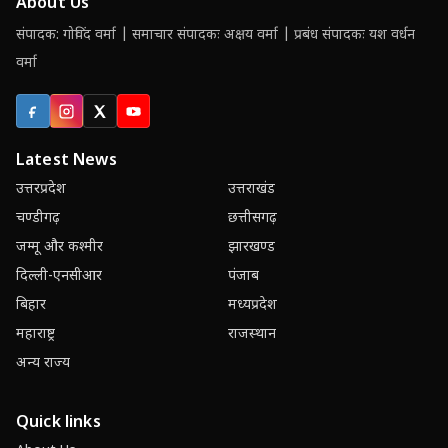
About Us
संपादक: गोविंद वर्मा | समाचार संपादकः अक्षय वर्मा | प्रबंध संपादकः यश वर्धन
वर्मा
Facebook
Instagram
X (Twitter)
YouTube
Latest News
उत्तरप्रदेश
उत्तराखंड
चण्डीगढ़
छत्तीसगढ़
जम्मू और कश्मीर
झारखण्ड
दिल्ली-एनसीआर
पंजाब
बिहार
मध्यप्रदेश
महाराष्ट्र
राजस्थान
अन्य राज्य
Quick links