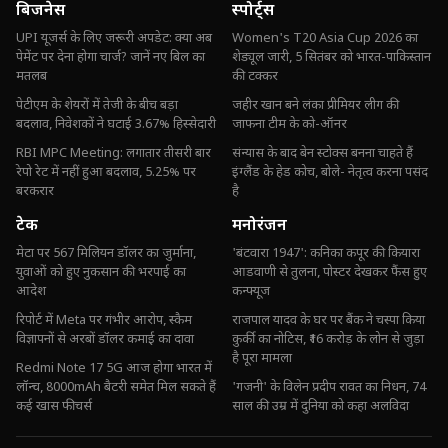
बिजनेस
स्पोर्ट्स
UPI यूजर्स के लिए जरूरी अपडेट: क्या अब
Women's T20 Asia Cup 2026 का
पेमेंट पर देना होगा चार्ज? जानें नए बिल का
शेड्यूल जारी, 5 सितंबर को भारत-पाकिस्तान
मतलब
की टक्कर
पेटीएम के शेयरों में तेजी के बीच बड़ा
जहीर खान बने लंका प्रीमियर लीग की
बदलाव, निवेशकों ने घटाई 3.67% हिस्सेदारी
जाफना टीम के को-ऑनर
RBI MPC Meeting: लगातार तीसरी बार
संन्यास के बाद बेन स्टोक्स बनना चाहते हैं
रेपो रेट में नहीं हुआ बदलाव, 5.25% पर
इंग्लैंड के हेड कोच, बोले- नेतृत्व करना पसंद
बरकरार
है
टेक
मनोरंजन
मेटा पर 567 मिलियन डॉलर का जुर्माना,
'बंटवारा 1947': कनिका कपूर की कियारा
युवाओं को हुए नुकसान की भरपाई का
आडवाणी से तुलना, पोस्टर देखकर फैंस हुए
आदेश
कन्फ्यूज
रिपोर्ट में Meta पर गंभीर आरोप, स्कैम
राजपाल यादव के घर पर बैंक ने चस्पा किया
विज्ञापनों से अरबों डॉलर कमाई का दावा
कुर्की का नोटिस, ₹16 करोड़ के लोन से जुड़ा
है पूरा मामला
Redmi Note 17 5G आज होगा भारत में
लॉन्च, 8000mAh बैटरी समेत मिल सकते हैं
'गजनी' के विलेन प्रदीप रावत का निधन, 74
कई खास फीचर्स
साल की उम्र में दुनिया को कहा अलविदा