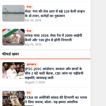
मेरठ
मेरठ: गंगा की तेज धारा में बहे 220 केवी लाइन
के दो टावर, करोड़ों का नुकसान
July 30, 2026
मेरठ
कांवड़ यात्रा 2026: मेरठ रेंज में 3000 आईपी
कैमरे और 100 ड्रोन से होगी निगरानी
July 30, 2026
फीचर्ड खबरें
झारखण्ड
JPSC-JSSC आंदोलन: सरकार और छात्रों के
बीच 2 घंटे चली बैठक, CBI जांच पर नहीं बनी
कांवड़ यात्रा को लेकर जमीयत की अपील, मोहल्ले की मस्जिद में ही पढ़ें जुमे की न
सहमति; सत्याग्रह जारी
August 7, 2026
देश
FCRA पर अमेरिकी सांसद की टिप्पणी का भारत
ने दिया जवाब, बोला- यह हमारा आंतरिक