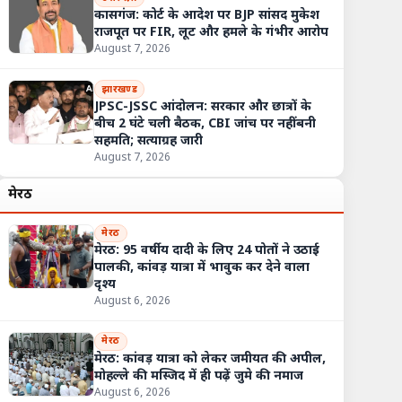
कासगंज: कोर्ट के आदेश पर BJP सांसद मुकेश
राजपूत पर FIR, लूट और हमले के गंभीर आरोप
August 7, 2026
झारखण्ड
JPSC-JSSC आंदोलन: सरकार और छात्रों के
बीच 2 घंटे चली बैठक, CBI जांच पर नहीं बनी
सहमति; सत्याग्रह जारी
August 7, 2026
मेरठ
मेरठ
मेरठ: 95 वर्षीय दादी के लिए 24 पोतों ने उठाई
पालकी, कांवड़ यात्रा में भावुक कर देने वाला
दृश्य
August 6, 2026
मेरठ
मेरठ: कांवड़ यात्रा को लेकर जमीयत की अपील,
मोहल्ले की मस्जिद में ही पढ़ें जुमे की नमाज
August 6, 2026