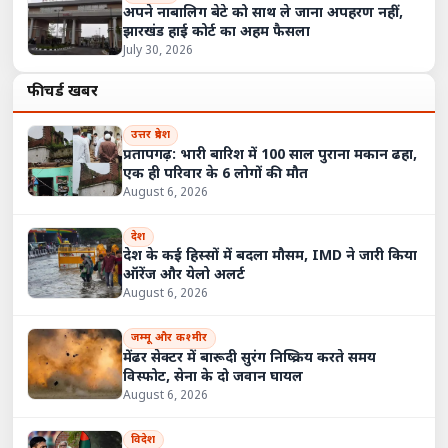
अपने नाबालिग बेटे को साथ ले जाना अपहरण नहीं,
झारखंड हाई कोर्ट का अहम फैसला
July 30, 2026
फीचर्ड खबरें
उत्तर प्रदेश
प्रतापगढ़: भारी बारिश में 100 साल पुराना मकान ढहा,
एक ही परिवार के 6 लोगों की मौत
August 6, 2026
देश
देश के कई हिस्सों में बदला मौसम, IMD ने जारी किया
ऑरेंज और येलो अलर्ट
August 6, 2026
जम्मू और कश्मीर
मेंढर सेक्टर में बारूदी सुरंग निष्क्रिय करते समय
विस्फोट, सेना के दो जवान घायल
August 6, 2026
विदेश