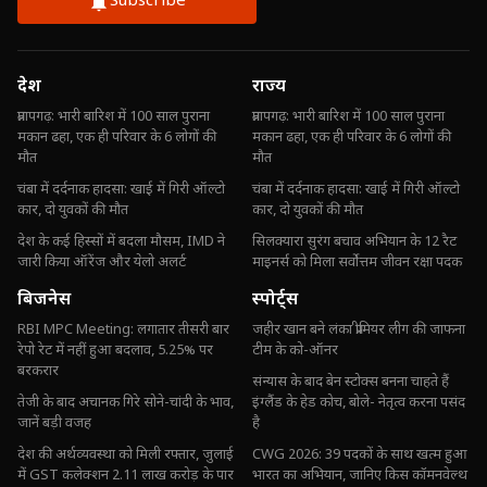
Subscribe
देश
राज्य
प्रतापगढ़: भारी बारिश में 100 साल पुराना
प्रतापगढ़: भारी बारिश में 100 साल पुराना
मकान ढहा, एक ही परिवार के 6 लोगों की
मकान ढहा, एक ही परिवार के 6 लोगों की
मौत
मौत
चंबा में दर्दनाक हादसा: खाई में गिरी ऑल्टो
चंबा में दर्दनाक हादसा: खाई में गिरी ऑल्टो
कार, दो युवकों की मौत
कार, दो युवकों की मौत
देश के कई हिस्सों में बदला मौसम, IMD ने
सिलक्यारा सुरंग बचाव अभियान के 12 रैट
जारी किया ऑरेंज और येलो अलर्ट
माइनर्स को मिला सर्वोत्तम जीवन रक्षा पदक
बिजनेस
स्पोर्ट्स
RBI MPC Meeting: लगातार तीसरी बार
जहीर खान बने लंका प्रीमियर लीग की जाफना
रेपो रेट में नहीं हुआ बदलाव, 5.25% पर
टीम के को-ऑनर
बरकरार
संन्यास के बाद बेन स्टोक्स बनना चाहते हैं
तेजी के बाद अचानक गिरे सोने-चांदी के भाव,
इंग्लैंड के हेड कोच, बोले- नेतृत्व करना पसंद
जानें बड़ी वजह
है
देश की अर्थव्यवस्था को मिली रफ्तार, जुलाई
CWG 2026: 39 पदकों के साथ खत्म हुआ
में GST कलेक्शन 2.11 लाख करोड़ के पार
भारत का अभियान, जानिए किस कॉमनवेल्थ