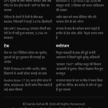
UPI यूजर्स के लिए जरूरी अपडेट: क्या अब
Women's T20 Asia Cup 2026 का
पेमेंट पर देना होगा चार्ज? जानें नए बिल का
शेड्यूल जारी, 5 सितंबर को भारत-पाकिस्तान
मतलब
की टक्कर
पेटीएम के शेयरों में तेजी के बीच बड़ा
जहीर खान बने लंका प्रीमियर लीग की
बदलाव, निवेशकों ने घटाई 3.67% हिस्सेदारी
जाफना टीम के को-ऑनर
RBI MPC Meeting: लगातार तीसरी बार
संन्यास के बाद बेन स्टोक्स बनना चाहते हैं
रेपो रेट में नहीं हुआ बदलाव, 5.25% पर
इंग्लैंड के हेड कोच, बोले- नेतृत्व करना पसंद
बरकरार
है
टेक
मनोरंजन
मेटा पर 567 मिलियन डॉलर का जुर्माना,
मिथुन चक्रवर्ती के हाथ की हुई सर्जरी,
युवाओं को हुए नुकसान की भरपाई का
अस्पताल में मिलने पहुंचे शुभेंदु अधिकारी
आदेश
'बंटवारा 1947': कनिका कपूर की कियारा
रिपोर्ट में Meta पर गंभीर आरोप, स्कैम
आडवाणी से तुलना, पोस्टर देखकर फैंस हुए
विज्ञापनों से अरबों डॉलर कमाई का दावा
कन्फ्यूज
Redmi Note 17 5G आज होगा भारत में
राजपाल यादव के घर पर बैंक ने चस्पा किया
लॉन्च, 8000mAh बैटरी समेत मिल सकते हैं
कुर्की का नोटिस, ₹16 करोड़ के लोन से जुड़ा
कई खास फीचर्स
है पूरा मामला
© Dainik Dehat ® 2026 All Rights Reserved.