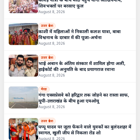
कांवड़ यात्रा के बीच मेरठ पहुंचे योगी आदित्यनाथ,
शिवभक्तों पर बरसाए फूल
August 8, 2026
उत्तर प्रदेश
काशी में महिलाओं ने निकाली कलश यात्रा, बाबा
विश्वनाथ के दरबार में की पूजा-अर्चना
August 8, 2026
उत्तर प्रदेश
भाई अबान के अंतिम संस्कार में शामिल होगा अली,
हाईकोर्ट की अनुमति के बाद प्रयागराज रवाना
August 8, 2026
मेरठ
गंगा एक्सप्रेसवे को हरिद्वार तक जोड़ने का रास्ता साफ,
यूपी-उत्तराखंड के बीच हुआ एमओयू
August 8, 2026
उत्तर प्रदेश
पप्पू यादव पर जूता फेंकने वाले युवकों का बुलंदशहर में
स्वागत, खुली जीप से निकला रोड शो
August 8, 2026